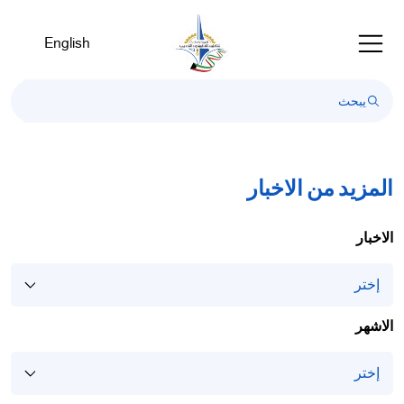
Welcom
t
English
Al
i
On
Accessibilit
scree
reader
T
المزيد من الاخبار
star
th
الاخبار
Al
i
On
Accessibilit
الاشهر
scree
reader
pres
"Ctr