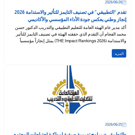
26‏/06‏/2026
تقدم “التطبيقي” في تصنيف التايمز للتأثير والاستدامة 2026
إنجاز وطني يعكس جودة الأداء المؤسسي والأكاديمي
أكد مدير عام الهيئة العامة للتعليم التطبيقي والتدريب الدكتور حسن
محمد الفجام أن التقدم الذي حققته الهيئة في تصنيف التايمز للتأثير
والاستدامة (THE Impact Rankings 2026) يمثل إنجازاً مؤسسياً
ووطنياً...
المزيد
25‏/06‏/2026
«التطبيقي»: برامج تدريبية صيفية لمواكبة احتياجات المجتمع