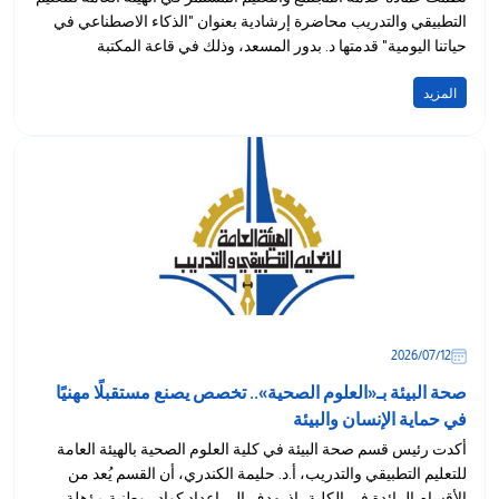
التطبيقي والتدريب محاضرة إرشادية بعنوان "الذكاء الاصطناعي في
حياتنا اليومية" قدمتها د. بدور المسعد، وذلك في قاعة المكتبة
المركزية...
المزيد
12‏/07‏/2026
صحة البيئة بـ«العلوم الصحية».. تخصص يصنع مستقبلًا مهنيًا
في حماية الإنسان والبيئة
أكدت رئيس قسم صحة البيئة في كلية العلوم الصحية بالهيئة العامة
للتعليم التطبيقي والتدريب، أ.د. حليمة الكندري، أن القسم يُعد من
الأقسام الرائدة في الكلية، إذ يهدف إلى إعداد كوادر وطنية مؤهلة