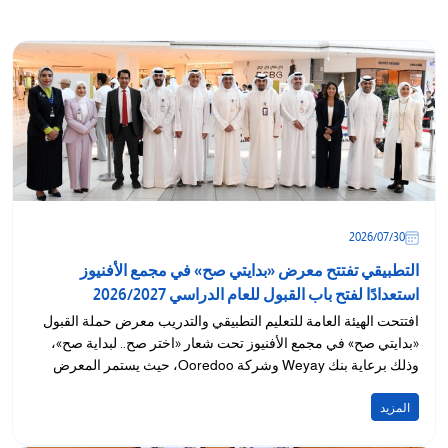
/"
Thi
shortcu
activate
th
scree
reade
t
hel
30‏/07‏/2026
yo
التطبيقي تفتتح معرض «بدايتي صح» في مجمع الأفنيوز
navigat
استعدادًا لفتح باب القبول للعام الدراسي 2026/2027
an
افتتحت الهيئة العامة للتعليم التطبيقي والتدريب معرض حملة القبول
interac
«بدايتي صح» في مجمع الأفنيوز تحت شعار «اختر صح.. لبداية صح»،
wit
وذلك برعاية بنك Weyay وشركة Ooredoo، حيث يستمر المعرض
th
لمدة ثلاثة أيام،...
content
المزيد