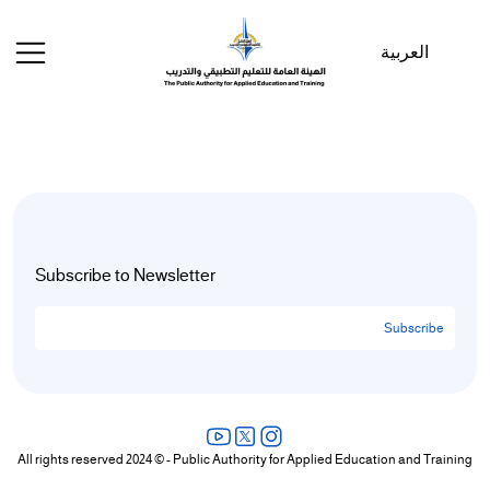
مرحبًا
بك
العربية
في
قارئ
شاشة
All
in
One
Accessibility
لبدء
قارئ
Subscribe to Newsletter
شاشة
All
Subscribe
in
One
Accessibility،
اضغط
على
All rights reserved 2024 © - Public Authority for Applied Education and Training
"Ctrl