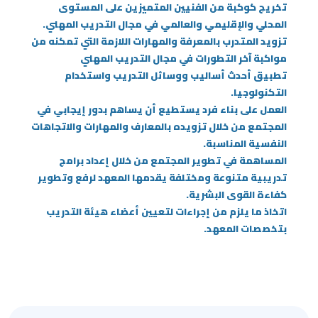
تخريج كوكبة من الفنيين المتميزين على المستوى
المحلي والإقليمي والعالمي في مجال التدريب المهني.
تزويد المتدرب بالمعرفة والمهارات اللازمة التي تمكنه من
مواكبة آخر التطورات في مجال التدريب المهني
تطبيق أحدث أساليب ووسائل التدريب واستخدام
التكنولوجيا.
العمل على بناء فرد يستطيع أن يساهم بدور إيجابي في
المجتمع من خلال تزويده بالمعارف والمهارات والاتجاهات
النفسية المناسبة.
المساهمة في تطوير المجتمع من خلال إعداد برامج
تدريبية متنوعة ومختلفة يقدمها المعهد لرفع وتطوير
كفاءة القوى البشرية.
اتخاذ ما يلزم من إجراءات لتعيين أعضاء هيئة التدريب
بتخصصات المعهد.