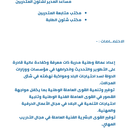
مساعد المدير لشئون المتدربين
مكتب متابعة المتدربين
مكتب شئون الطلبة
الاختصــاصات : -
إعداد عمالة وطنية مدربة ذات معرفة وكفاءة عالية قادرة
على التطوير والتحديث وانخراطها في مؤسسات ووزارات
الدولة لسد احتياجات البلد ومواكبة نهضته في شتى
المجالات.
توفير وتنمية القوى العاملة الوطنية بما يكفل مواجهة
القصور في القوى العاملة الفنية الوطنية وتلبية
احتياجات التنمية في البلاد في مجال الأعمال الحرفية
والمهنية.
توفير القوى البشرية الفنية العاملة في مجال التدريب
المهني.