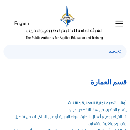
رحبًا
ك
ي
English
ارئ
اشة
Al
i
On
Accessibilit
بدء
ارئ
اشة
قسم العمارة
Al
i
On
أولاً - شعبة نجارة العمارة والأثاث
Accessibility،
يتعلم المتدرب في هذا التخصص على:
ضغط
1- القيام بجميع أعمال النجارة سواء اليدوية أو على الماكينات من تفصيل
لى
وتجميع وتغرية وتشطيب.
"Ctrl