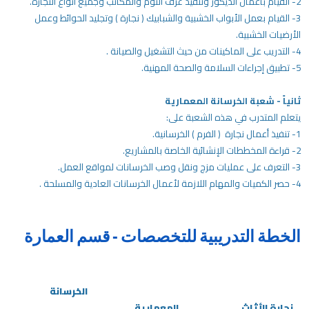
2- القيام بأعمال الديكور وتنفيذ غرف النوم والمكاتب وجميع أنواع النجارة.
3- القيام بعمل الأبواب الخشبية والشبابيك ( نجارة ) وتجليد الحوائط وعمل
/
الأرضيات الخشبية.
قوم
4- التدريب على الماكينات من حيث التشغيل والصيانة .
ذا
5- تطبيق إجراءات السلامة والصحة المهنية.
لاختصار
تنشيط
ثانياً - شعبة الخرسانة المعمارية
ارئ
يتعلم المتدرب في هذه الشعبة على:
لشاشة
1- تنفيذ أعمال نجارة ( الفرم ) الخرسانية.
مساعدتك
2- قراءة المخططات الإنشائية الخاصة بالمشاريع.
لى
3- التعرف على
عمليات مزج ونقل وصب الخرسانات لمواقع العمل.
لتنقل
4- حصر الكميات والمهام اللازمة لأعمال الخرسانات العادية والمسلحة .
التفاعل
ع
لمحتوى.
الخطة التدريبية للتخصصات - قسم العمارة
الخرسانة
نجارة الأثاث
المعمارية