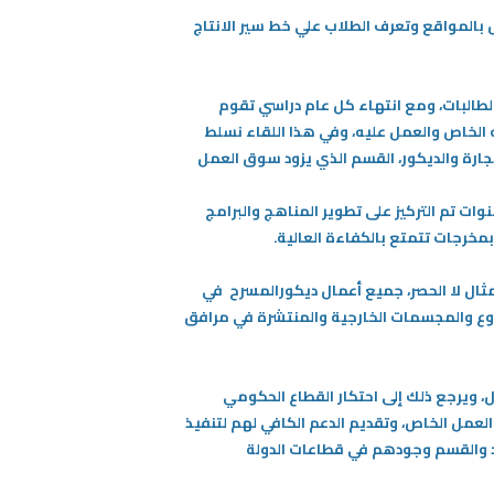
بالمواقع وتعرف الطلاب علي خط سير الانتاج
الطالبات، ومع انتهاء كل عام دراسي تقوم
الخاص والعمل عليه، وفي هذا اللقاء نسلط
جارة والديكور، القسم الذي يزود سوق العمل
ير منذ بداية تأسيسه في فترة الثمانينات حتى عام 2006 ، وخلال هذه السنوات تم التركيز على تطوير المناهج والبرامج
مخرجات تتمتع بالكفاءة العالية.
مثال لا الحصر، جميع أعمال ديكورالمسرح في
روع والمجسمات الخارجية والمنتشرة في مرافق
ويرجع ذلك إلى احتكار القطاع الحكومي
العمل الخاص، وتقديم الدعم الكافي لهم لتنفيذ
د والقسم وجودهم في قطاعات الدولة