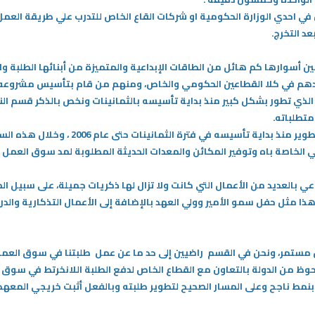
احدي الوزارة الحكومية او شركات القاع الخاص للتدرب علي طريقة العمل 
د التخرج.
بين أسوارها كم هائل من الطاقات الإبداعية والمتميزة من أبنائها الطلبة و
ودهم في كلا القطاعين الحكومي والخاص، ومنهم من قام بتأسيس مشروعه 
لذي تطور بشكل كبير منذ بداية تأسيسه بالثمانينات ونخص بالذكر قسم الن
متطلباته.
مر المعهد الصناعي بشكل خاص بعدة مراحل للتطو
ي الخاصة باه وتوفير المكائن والمعدات الحديثة المطلوبة لمد سوق العمل ب
عي بالعديد من الأعمال التي كانت ولا تزال لها ذكريات جميلة، على سبيل ال
ا مثل حفل سمو الأمير وولي العهد بالإضافة إلى الأعمال التذكارية والد
تمر، ونحن في القسم راضيين إلى حد ما عن عمل طلبتنا في سوق العمل، 
لحوظ من الدولة بالتعاون مع القطاع الخاص لدفع الطلبة اللانخرتط في سوق 
بنمط ناجح وعلى المسار الصحيح لتطوير طلبته وبالفعل أثبت خريجي المعه