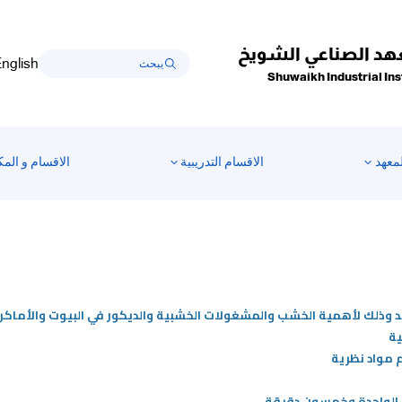
هد الصناعي الشويخ
nglish
Shuwaikh Industrial Ins
معهد
الاقسام التدريبية
الاقسام و المك
وذلك لأهمية الخشب والمشغولات الخشبية والديكور في البيوت والأماكن ا
ية
 مواد نظرية
لى الواحدة وخمسون دقيقة
.