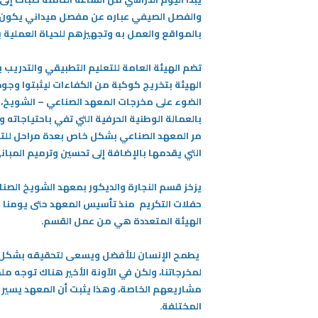
والفصل الصيفي عباره عن مفصل ميداني يكون في 
بالمواقع والعمل به وتجهيزهم للحياة العملية بع
تضم الهيئة العامة للتعليم التطبيقي والتدريب 
الهيئة بتخريج كوكبة من الكفاءات ليثبتوا وج
الضوء على مخرجات المعهد الصناعي – الشويخ، ا
بالعمالة الوطنية الحرفية التي تفي باحتياجاته و
التي يقدمها بالإضافة إلى تحسين وترميم المبان
يزخز قسم النجارة والديكور بمعهد الشويخ الصنا
حفلات التكريم منذ تأسيس المعهد حتى يومنا هذ
الهيئة المتعددة هي من عمل القسم.
يطمح الإنسان للأفضل ويسعى لتحقيقه بشكل مس
لمخرجاتنا، ولكن في الآونة الأخير هناك توجه م
مشاريعهم الخاصة، وهذا يثبت أن المعهد يسير 
المختلفة.