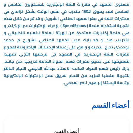
مستوى المعهد في مقررات اللغة الإنجليزية للمستويين الخامس و
السادس لعدد يفوق الـ160 متدرب في نفس الوقت بشكل تزامني في
مختبرات اللغة في مقر المعهد الصناعي الشويخ. و قد تم من خلال هذه
التجربة استخدام منصة ( SpeedExams ) لإجراء الإختبارات عبر الإنترنت, و
هي منصة إختبارات معتمدة من الهيئة العامة للتعليم التطبيقي و
التدريب. هذا و قد بارك مدير المعهد الصناعي الشويخ م. محمد
بوحمدي نجاح التجربة و وافق على إعتماد الإختبارات الإلكترونية لعموم
مقررات اللغة الإنجليزية في المعهد في مرحلتها الأولى تمهيدا
لتعميمها على جميع مقررات قسم المواد العامة تدريجيا. من جانبه,
بارك رئيس قسم المواد العامة الاستاذ عبدالله الدليمي النجاح الباهر
للتجربة متمنيا المزيد من النجاح لفريق عمل الإختبارات الإلكترونية
برئاسة الإستاذ إبراهيم ناصر العجمي.
أعضاء القسم
أعضاء القسم