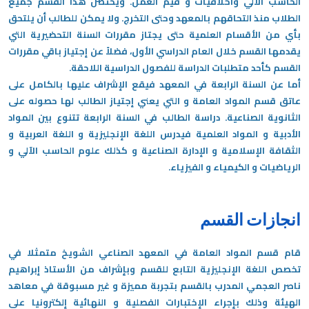
الحاسب الآلي وأخلاقيات و قيم العمل. ويحتضن هذا القسم جميع
الطلاب منذ التحاقهم بالمعهد وحتى التخرج. ولا يمكن للطالب أن يلتحق
بأي من الأقسام العلمية حتى يجتاز مقررات السنة التحضيرية التي
يقدمها القسم خلال العام الدراسي الأول، فضلاً عن إجتياز باقي مقررات
القسم كأحد متطلبات الدراسة للفصول الدراسية اللاحقة.
أما عن السنة الرابعة في المعهد فيقع الإشراف عليها بالكامل على
عاتق قسم المواد العامة و التي يعني إجتياز الطالب لها حصوله على
الثانوية الصناعية. دراسة الطالب في السنة الرابعة تتنوع بين المواد
الأدبية و المواد العلمية فيدرس اللغة الإنجليزية و اللغة العربية و
الثقافة الإسلامية و الإدارة الصناعية و كذلك علوم الحاسب الآلي و
الرياضيات و الكيمياء و الفيزياء.
انجازات القسم
قام قسم المواد العامة في المعهد الصناعي الشويخ متمثلا في
تخصص اللغة الإنجليزية التابع للقسم وبإشراف من الأستاذ إبراهيم
ناصر العجمي المدرب بالقسم بتجربة مميزة و غير مسبوقة في معاهد
الهيئة وذلك بإجراء الإختبارات الفصلية و النهائية إلكترونيا على