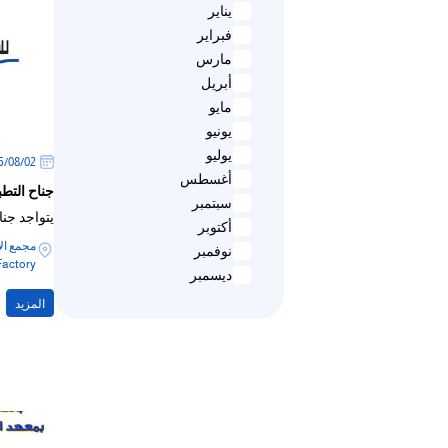
يناير
فبراير
مارس
أبريل
مايو
يونيو
يوليو
02‏/08‏/2025
أغسطس
جناح التط
سبتمبر
يتواجد جنا
أكتوبر
نوفمبر
Factory
ديسمبر
المزيد