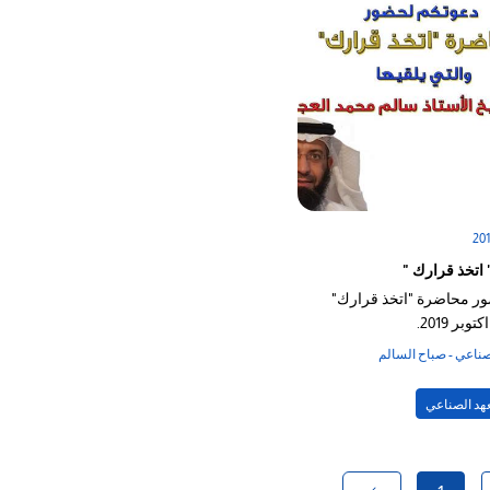
اتخذ قرارك "
ر محاضرة "اتخذ قرارك"
صناعي - صباح السالم
عهد الصناعي