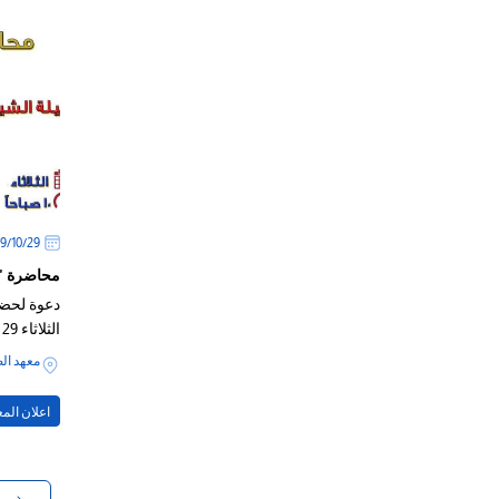
29‏/10‏/2019
محاضرة " 
دعوة لحضو
الثلاثاء 29 اكتوبر 2019.
معهد ال
اعلان الم