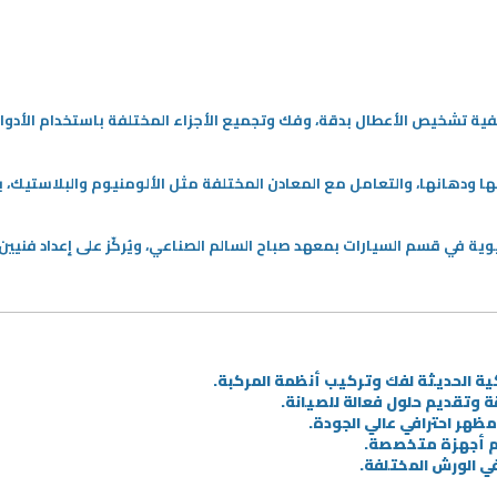
فية تشخيص الأعطال بدقة، وفك وتجميع الأجزاء المختلفة باستخدام الأدوات
ا ودهانها، والتعامل مع المعادن المختلفة مثل الألومنيوم والبلاستيك، ب
وية في قسم السيارات بمعهد صباح السالم الصناعي، ويُركّز على إعداد ف
ية الحديثة لفك وتركيب أنظمة المركبة.
 وتقديم حلول فعالة للصيانة.
ظهر احترافي عالي الجودة.
ام أجهزة متخصصة.
 في الورش المختلفة.