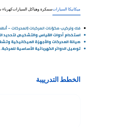
ميكانيكا السيارات
سمكرة وهياكل السيارات
كهرباء 
فك وتركيب مكوّنات المركبات (المحركات – أنظمة
استخدام أدوات القياس والتشخيص لتحديد ال
صيانة المحركات والأجهزة الميكانيكية وتشغي
توصيل الدوائر الكهربائية الأساسية للمركبة.
الخطط التدرييبة