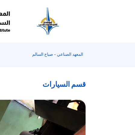
رحبًا
ك
المع
ي
السا
ارئ
titute
اشة
Al
i
On
المعهد الصناعي – صباح السالم
Accessibilit
بدء
ارئ
قسم السيارات
اشة
Al
i
On
Accessibility،
ضغط
لى
"Ctrl