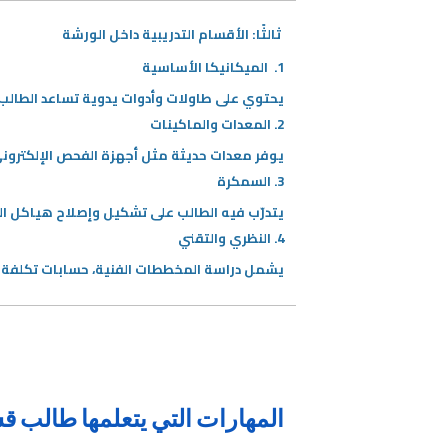
ثالثًا: الأقسام التدريبية داخل الورشة
1. الميكانيكا الأساسية
يحتوي على طاولات وأدوات يدوية تساعد الطالب ع
2. المعدات والماكينات
يوفر معدات حديثة مثل أجهزة الفحص الإلكتروني،
3. السمكرة
يتدرّب فيه الطالب على تشكيل وإصلاح هياكل ال
4. النظري والتقني
يشمل دراسة المخططات الفنية، حسابات تكلفة ا
المهارات التي يتعلمها طالب 