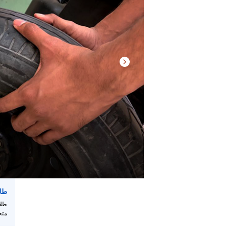
/
قوم
ذا
لاختصار
تنشيط
ارئ
لشاشة
مساعدتك
لى
لتنقل
التفاعل
ع
لمحتوى.
طا
طلا
متخ