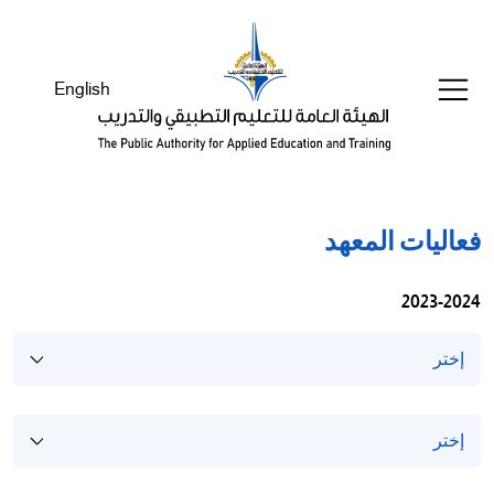
Welcom
t
Al
English
i
On
Accessibilit
scree
reader
T
فعاليات المعهد
star
th
2023-2024
Al
i
On
Accessibilit
scree
reader
pres
'Ctr