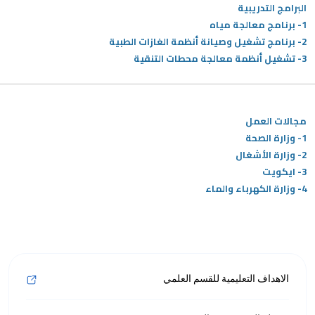
البرامج التدريبية
1- برنامج معالجة مياه
/'
2- برنامج تشغيل وصيانة أنظمة الغازات الطبية
Thi
3- تشغيل أنظمة معالجة محطات التنقية
shortcu
activate
th
scree
مجالات العمل
reade
1- وزارة الصحة
t
2- وزارة الأشغال
hel
3- ايكويت
yo
4- وزارة الكهرباء والماء
navigat
an
interac
wit
th
الاهداف التعليمية للقسم العلمي
content