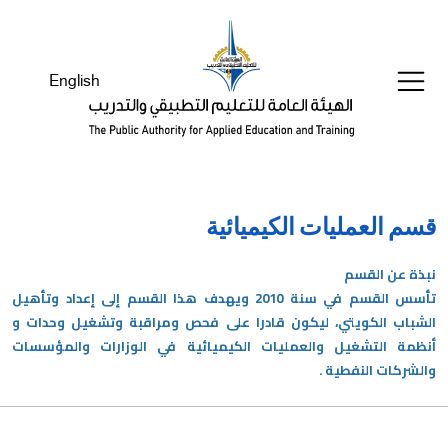
Welcom
t
Al
English
i
On
Accessibilit
scree
reader
T
قسم العمليات الكيميائية
star
th
نبذة عن القسم
Al
تأسس القسم في سنة 2010 ويهدف هذا القسم إلى إعداد وتأهيل
i
الشباب الكويتي، ليكون قادرا على فحص ومراقبة وتشغيل وحدات و
On
أنظمة التشغيل والعمليات الكيميائية في الوزارات والمؤسسات
Accessibilit
والشركات النفطية .
scree
reader
pres
'Ctr