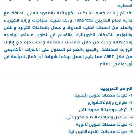
المعنية.
لقد تم إنشاء قسم الشبكات الكهربائية بالمعهد العالي للطاقة مع
بداية العام التدريبي 1992/1993، وذلك لتلبية احتياجات وزارة الكهرباء
والماء من العمالة الفنية المدربة، والعمل بقطاعات التوليد والنقل
والتوزيع للشبكات الكهربائية. والقسم في تطوير مستمر لبرامجه
وتخصصاته وذلك من خلال اللقاءات المنظمة والمستمرة مع إدارات
الوزارة المختلفة. والجدير بالذكر تم الحصول على الاعتراف الأكاديمي
من خلال ABET مما يتيح العمل بهذه الشهادة أو إكمال الدراسة في
أي دولة في العالم.
البرامج التدريبية
1- صيانة محطات تحويل رئيسية
2- طوارئ وإنارة الشوارع
3- تركيب وصيانة خطوط نقل
4- تشغيل ومراقبة النظام الكهربائي
5- صيانة محطات تحويل ثانوية
6- صيانة محولات القدرة الكهربائية