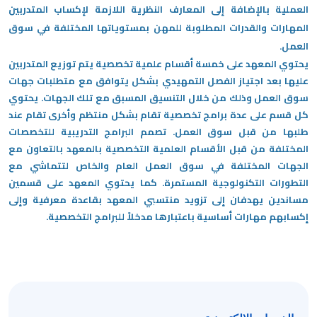
العملية بالإضافة إلى المعارف النظرية اللازمة لإكساب المتدربين
المهارات والقدرات المطلوبة للمهن بمستوياتها المختلفة في سوق
/
العمل.
قوم
يحتوي المعهد على خمسة
أقسام علمية تخصصية يتم توزيع المتدربين
ذا
عليها بعد اجتياز الفصل التمهيدي بشكل يتوافق مع متطلبات جهات
لاختصار
سوق العمل وذلك من خلال التنسيق المسبق مع تلك الجهات. يحتوي
تنشيط
كل قسم على عدة برامج تخصصية تقام بشكل منتظم وأخرى تقام عند
ارئ
طلبها من قبل سوق العمل. تصمم البرامج التدريبية للتخصصات
لشاشة
المختلفة من قبل الأقسام العلمية التخصصية بالمعهد بالتعاون مع
مساعدتك
الجهات المختلفة في سوق العمل العام والخاص لتتماشي مع
لى
التطورات التكنولوجية المستمرة. كما يحتوي المعهد على قسمين
لتنقل
مساندين يهدفان إلى تزويد منتسبي المعهد بقاعدة معرفية وإلى
التفاعل
إكسابهم مهارات أساسية باعتبارها مدخلاً للبرامج التخصصية.
ع
لمحتوى.