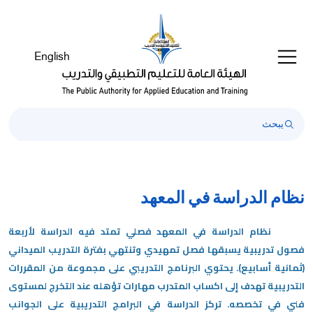
رحبًا
ك
ي
English
ارئ
اشة
Al
i
On
Accessibilit
بدء
ارئ
اشة
نظام الدراسة في المعهد
Al
i
نظام الدراسة في المعهد فصلي تمتد فيه الدراسة لأربعة
On
فصول تدريبية يسبقها فصل تمهيدي وتنتهي بفترة التدريب الميداني
Accessibility،
(ثمانية أسابيع). يحتوي البرنامج التدريبي على مجموعة من المقررات
ضغط
التدريبية تهدف إلى اكساب المتدرب مهارات تؤهله عند التخرج لمستوى
لى
فني في تخصصه. تركز الدراسة في البرامج التدريبية على الجوانب
"Ctrl