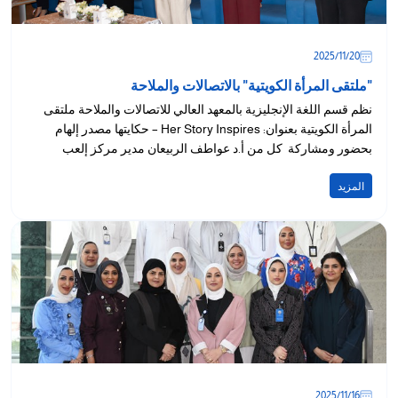
20‏/11‏/2025
"ملتقى المرأة الكويتية" بالاتصالات والملاحة
نظم قسم اللغة الإنجليزية بالمعهد العالي للاتصالات والملاحة ملتقى
المرأة الكويتية بعنوان: ‏Her Story Inspires – حكايتها مصدر إلهام
بحضور ومشاركة كل من أ.د عواطف الربيعان مدير مركز إلعب
وفكر...
المزيد
16‏/11‏/2025