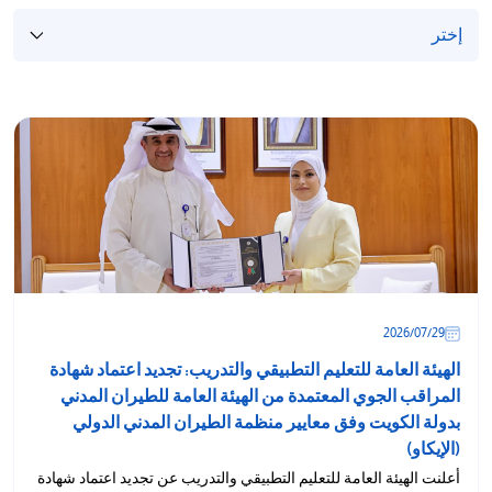
/'
Thi
shortcu
activate
th
scree
reade
t
hel
yo
navigat
29‏/07‏/2026
an
interac
الهيئة العامة للتعليم التطبيقي والتدريب: تجديد اعتماد شهادة
wit
المراقب الجوي المعتمدة من الهيئة العامة للطيران المدني
th
بدولة الكويت وفق معايير منظمة الطيران المدني الدولي
content
(الإيكاو)
أعلنت الهيئة العامة للتعليم التطبيقي والتدريب عن تجديد اعتماد شهادة