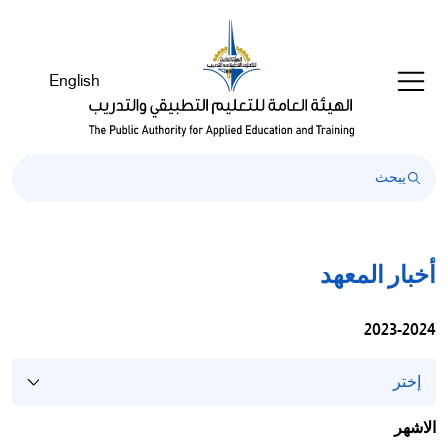
Welcom
t
Al
English
i
On
Accessibilit
scree
reader
T
star
th
أخبار المعهد
Al
i
On
2023-2024
Accessibilit
scree
reader
pres
الاشهر
'Ctr