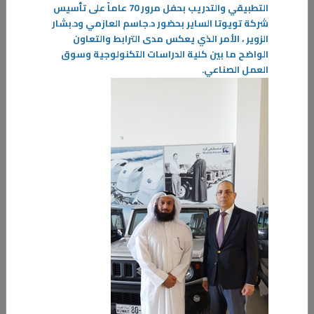
التطبيقي والتدريب بحفل مرور 70 عاماً على تأسيس
شركة تويوتا الساير بحضور د.جاسم العازمي ود.بشار
22‏/12‏/2025
الزوير ، الأمر الذي يعكس مدى الترابط والتعاون
د. الفجام: العلاقات الخليجية تنسجم مع التوجه المشترك نحو تطوير التعليم
الواضح ما بين كلية الدراسات التكنولوجية وسوق
العمل الصناعي
.
استقبل مدير عام الهيئة العامة للتعليم التطبيقي والتدريب د. حسن محمد
الفجام وفداً رفيع المستوى من ممثلي وزارات التعليم العالي بدول مجلس
التعاون الخليجي
-
المزيد