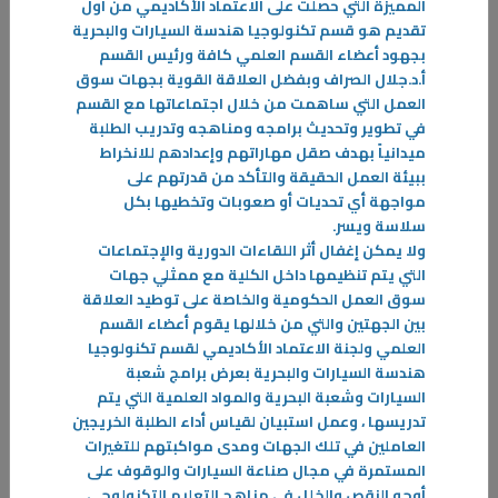
المميزة التي حصلت على الاعتماد الأكاديمي من أول
تقديم هو قسم تكنولوجيا هندسة السيارات والبحرية
المزيد
بجهود أعضاء القسم العلمي كافة ورئيس القسم
أ.د.جلال الصراف وبفضل العلاقة القوية بجهات سوق
العمل التي ساهمت من خلال اجتماعاتها مع القسم
في تطوير وتحديث برامجه ومناهجه وتدريب الطلبة
ميدانياً بهدف صقل مهاراتهم وإعدادهم للانخراط
ببيئة العمل الحقيقة والتأكد من قدرتهم على
مواجهة أي تحديات أو صعوبات وتخطيها بكل
سلاسة ويسر
.
ولا يمكن إغفال أثر اللقاءات الدورية والإجتماعات
التي يتم تنظيمها داخل الكلية مع ممثلي جهات
سوق العمل الحكومية والخاصة على توطيد العلاقة
بين الجهتين والتي من خلالها يقوم أعضاء القسم
العلمي ولجنة الاعتماد الأكاديمي لقسم تكنولوجيا
هندسة السيارات والبحرية بعرض برامج شعبة
السيارات وشعبة البحرية والمواد العلمية التي يتم
تدريسها ، وعمل استبيان لقياس أداء الطلبة الخريجين
العاملين في تلك الجهات ومدى مواكبتهم للتغيرات
07‏/01‏/2026
المستمرة في مجال صناعة السيارات والوقوف على
د. الشمري: الاستثمار في التمريض ضمان لمستقبل صحي بجودة أعلى
أوجه النقص والخلل في مناهج التعليم التكنولوجي