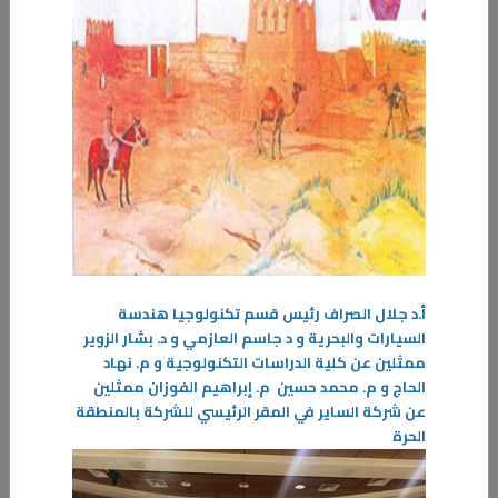
أ.د جلال الصراف رئيس قسم تكنولوجيا هندسة
السيارات والبحرية و د جاسم العازمي و د. بشار الزوير
ممثلين عن كلية الدراسات التكنولوجية و م. نهاد
28‏/09‏/2025
الحاج و م. محمد حسين م. إبراهيم الفوزان ممثلين
د. رسلان العنزي تشغيل المصافي.. صناعة الكوادر الوطنية لقيادة قطاع النفط
عن شركة الساير في المقر الرئيسي للشركة بالمنطقة
في ظل الدور الحيوي الذي تلعبه المصافي النفطية في دعم الاقتصاد الوطني
الحرة
وتأمين احتياجات السوق المحلي
-