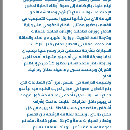
ليتم حلها ، بالإضافة إلى دعوة أولئك الطلبة لحضور
في ظل التحولات المتسارعة التي يشهدها القطاع الصحي، بات الاستثمار في
الإجتماعات والاستماع لآرائهم ومناقشة الأمور
الكوادر الوطنية حجر الزاوية لضمان جودة الرعاية الصحية واستدامتها
الهامة التي من شأنها تطوير العملية التعليمية في
-
القسم ، بحضور ممثلي القطاع الحكومي مثل وزارة
الدفاع ووزارة الداخلية والإدارة العامة للجمارك
المزيد
وشركة نفط الكويت ، ووزارة الكهرباء والماء والطاقة
المتجددة ، وممثلي القطاع الخاص مثل شركات
السيارات كشركة مصطفى كرم وحضر عنها م.مجدي
لوقا وشركة الغانم بي أم دبيلو مثلها م.أمجد ناجي
وشركة ناصر محمد الساير بحضور كلاً من م.إبراهيم
الفوزان وم,محمد حسين وم.مهند عدنان وم.نهاد
الحاج
.
ولطبيعة الدراسة في القسم ، فإن أكثر القطاعات التي
يتم التعاون معها في مجال تدريب الطلبة ميدانياً هو
قطاع السيارات الذي يأخذ على عاتقه مشكوراً مهمة
تدريبهم داخل الكراجات التابعة له تحت إشراف
أشخاص متخصصين حسب الخطة التدريبية في كل
فصل دراسي ، ونتيجةً للعلاقة الوثيقة بين القسم
وقطاع السيارات عامةً وشركة الساير خاصةً ، فقد تم
دعوة القسم ممثلاً عن الهيئة العامة للتعليم