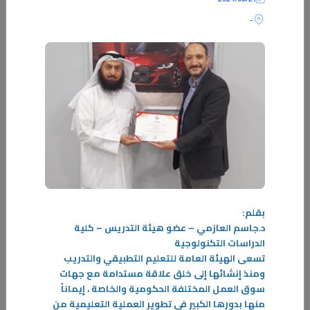
-
03‏/02‏/2026
دليل المستثمر المبتدئ لبناء مستقبل مالي آمن مع أ. أحمد المنصور
كل منا يتمنى الضمان المالي الذي لا يشكل لنا خطراً في المستقبل وبعيداً عن
بقلم:
المخاطر، ولكن غياب الفهم الجيد للمفاهيم الأساسية
د.جاسم العازمي – عضو هيئة التدريس – كلية
الدراسات التكنولوجية
-
تسعى الهيئة العامة للتعليم التطبيقي والتدريب
ومنذ إنشائها إلى خلق علاقة مستدامة مع جهات
المزيد
سوق العمل المختلفة الحكومية والخاصة ، إيماناً
منها بدورها الكبير في تطوير العملية التعليمية من