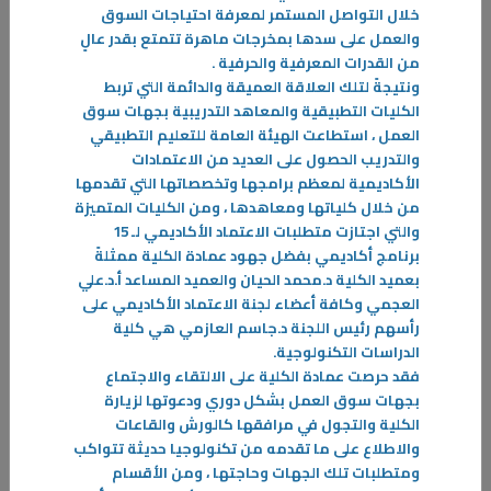
خلال التواصل المستمر لمعرفة احتياجات السوق
والعمل على سدها بمخرجات ماهرة تتمتع بقدر عالٍ
من القدرات المعرفية والحرفية
.
ونتيجةً لتلك العلاقة العميقة والدائمة التي تربط
الكليات التطبيقية والمعاهد التدريبية بجهات سوق
العمل ، استطاعت الهيئة العامة للتعليم التطبيقي
والتدريب الحصول على العديد من الاعتمادات
الأكاديمية لمعظم برامجها وتخصصاتها التي تقدمها
من خلال كلياتها ومعاهدها ، ومن الكليات المتميزة
والتي اجتازت متطلبات الاعتماد الأكاديمي لـ 15
برنامج أكاديمي بفضل جهود عمادة الكلية ممثلةً
بعميد الكلية د.محمد الحيان والعميد المساعد أ.د.علي
العجمي وكافة أعضاء لجنة الاعتماد الأكاديمي على
رأسهم رئيس اللجنة د.جاسم العازمي هي كلية
الدراسات التكنولوجية
.
07‏/01‏/2026
فقد حرصت عمادة الكلية على الالتقاء والاجتماع
قسم تكنولوجيا الهندسة المدنية… صناعة الكفاءات ودعم التنمية الوطنية
بجهات سوق العمل بشكل دوري ودعوتها لزيارة
في ظل الطفرة العمرانية المتسارعة التي تشهدها دولة الكويت، يبرز دور
الكلية والتجول في مرافقها كالورش والقاعات
المؤسسات التعليمية المتخصصة في إعداد كوادر هندسية
والاطلاع على ما تقدمه من تكنولوجيا حديثة تتواكب
ومتطلبات تلك الجهات وحاجتها ، ومن الأقسام
-