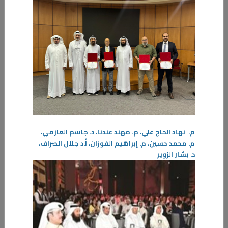
المزيد
م. نهاد الحاج علي، م. مهند عندنا، د. جاسم العازمي،
م. محمد حسين، م. إبراهيم الفوزان، أ.د جلال الصراف،
د. بشار الزوير
22‏/01‏/2025
(رؤية استشرافية لمستقبل التعليم )