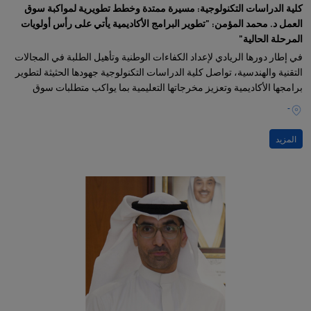
كلية الدراسات التكنولوجية: مسيرة ممتدة وخطط تطويرية لمواكبة سوق
العمل د. محمد المؤمن: "تطوير البرامج الأكاديمية يأتي على رأس أولويات
المرحلة الحالية"
في إطار دورها الريادي لإعداد الكفاءات الوطنية وتأهيل الطلبة في المجالات
التقنية والهندسية، تواصل كلية الدراسات التكنولوجية جهودها الحثيثة لتطوير
برامجها الأكاديمية وتعزيز مخرجاتها التعليمية بما يواكب متطلبات سوق
العمل واحتياجات مؤسسات الدولة
-
المزيد