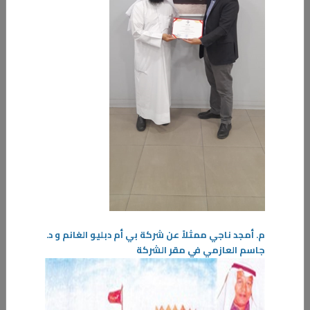
22‏/12‏/2025
معرض “الكيمياء الجنائية” يربط بين العلم والعدالة
في إطار دعم الهيئة العامة للتعليم التطبيقي والتدريب للأنشطة العلمية
والتطبيقية التي تنمّي مهارات الطلبة وتربط المعرفة النظرية بالواقع العملي،
م. أمجد ناجي ممثلاً عن شركة بي أم دبليو الغانم و د.
جاسم العازمي في مقر الشركة
-
المزيد