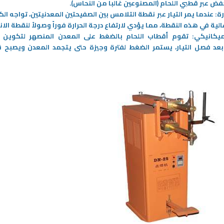
ض عبر قطبي اللحام (المصنوعين غالباً من النحاس)
.
رة:
عندما يمر التيار عبر نقطة التلامس بين الصفيحتين المعدنيتين، تواجه الك
ية في هذه النقطة، مما يؤدي لارتفاع درجة الحرارة فوراً وصولاً لنقطة الا
يكانيكي:
تقوم أقطاب اللحام بالضغط على المعدن المنصهر لتكوين "
وبعد فصل التيار، يستمر الضغط لفترة وجيزة حتى يتجمد المعدن ويصبح 
07‏/05‏/2026
سعيد: نوبات الهلع مؤقتة ولا
لأنها عزيزة
د خطر حقيقي رغم شدة
لبلدان العالم سمات روحية ومادية
وعاطفية تجمع أفراد مجتمع كل بلد،
يشهده العالم من أزمات
فتضفي عليه ملامح خاصة، هذه الملامح
ضغوط نفسية متزايدة، تبرز
الخاصة بالإضافة لنتاج أفراده الفني
-