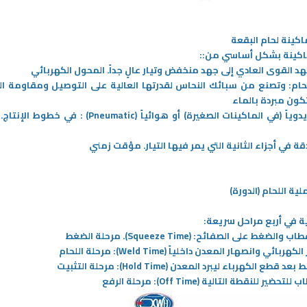
ع كواحدة من أكثر الاستجابات
والأدبي وأساليب حياتهم هو ما يعرف
 شيوعا في مواجهة الخوف وعدم
بثقافة المجتمع
المزيد
كينة لحام البقعة
اكينة بشكل أساسي من:
:
د القوى العادي إلى جهد منخفض وتيار عالٍ جداً. المحول الكهربائي
حام:
وتصنع من سبائك النحاس لقدرتها العالية على التوصيل ومقاومة الح
 تكون مبردة بالماء
وياً (في الماكينات الصغيرة) أو هوائياً
(Pneumatic)
: في خطوط الإنتاج
.
ن
قة في أجزاء الثانية التي يمر فيها التيار. مؤقت زمني
ة اللحام (الدورة)
ية في أربع مراحل سريعة
:
قطاب والضغط على الصفائح
: (Squeeze Time). مرحلة الضغط
ر الكهربائي وانصهار المعدن داخلياً
(Weld Time):
مرحلة اللحام
09‏/04‏/2026
 بعد قطع الكهرباء ليبرد المعدن
(Hold Time):
مرحلة التثبيت
ب للتحضير للنقطة التالية
(Off Time):
مرحلة الرفع
كاء الاصطناعي في حماية
خيارات الطعام غير التقليدية (حشرات
لشبكات الكهربائية
صالحة للأكل ولحم مزروع في المختبر)