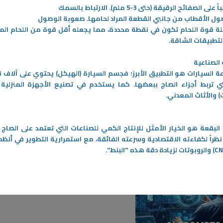
 على الصفائح الرقيقة (حتى 3-5 ملم)
.
الارتباط بالسمك
م المستعمل - بين المخاطر
تطور تقنيات سباكة المعادن بين الماضي
ل الأقطاب من جانبي القطعة المراد لحامها
.
صعوبة الوصول
والحاضر وأثرها على جودة المنتج
لة
قوة اللحام تكون في نقطة محددة، مما يجعله أقل قوة من اللحام الم
الصناعي
 الطعام من المكوّنات الأساسية
تطبيقات الشاقة
.
جباتنا اليومية، لكن بعد
تعد سباكة المعادن من أقدم العمليات
ي القلي يتحوّل إلى ما يُعرَف
الصناعية التي اعتمد عليها الإنسان في
 الصناعية
طعام المستعمل».
تشكيل المعادن، وقد شهدت هذه العملية
عة السيارات هو التطبيق الأبرز؛ فجسم السيارة (الهيكل) يحتوي على آلاف ن
تطورًا ملحوظًا عبر الزمن
-
تي تربط أجزاء الصاج ببعضها. كما يستخدم في تصنيع الأجهزة المنزلية (
) والأثاث المعدني
.
المزيد
البقعة هو الخيار الأمثل للإنتاج الكمي للصناعات التي تعتمد على الصاج 
نظراً لكفاءته الاقتصادية وسرعته الفائقة، مع استمرارية التطوير في أنظ