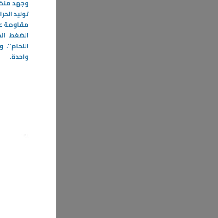
وجهد منخف
توليد الحرا
مقاومة عال
الضغط الم
اللحام"، 
واحدة
.
07‏/05‏/2026
د. محمد ال
تعني وجو
أعراضها
في ظل ما 
متسارعة و