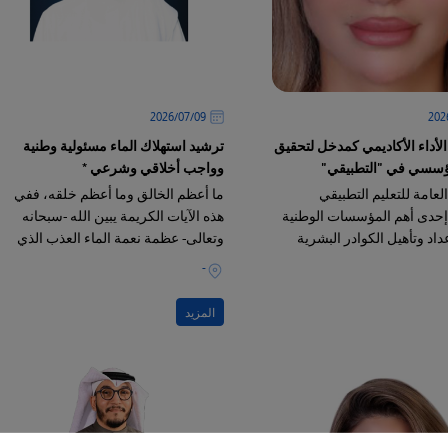
09‏/07‏/2026
أداء الأكاديمي كمدخل لتحقيق
ترشيد استهلاك الماء مسئولية وطنية
مؤسسي في "التطبيقي"
وواجب أخلاقي وشرعي *
العامة للتعليم التطبيقي
ما أعظم الخالق وما أعظم خلقه، ففي
إحدى أهم المؤسسات الوطنية
هذه الآيات الكريمة يبين الله -سبحانه
عداد وتأهيل الكوادر البشرية
وتعالى- عظمة نعمة الماء العذب الذي
ى تلبية احتياجات التنمية في
جعله سبباً للحياة على سطح الأرض
-
يت
المزيد