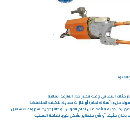
إن أكبر نقلة نوعية مميزة في سنة 2026
يتطور العلم فيتطور الغذاء ومع ازدياد
إلى استخدام الذكاء
التلوث والمعالجات الهرمونية للحيوانات
 في التطبيقات ذات الطابع
تسعى بعض الدول لمصادر غذائية
، حيث لم يقتصر استخدامه في
مستدامة ومبتكرة،
-
لكهربائية على معرفة كمية
هربائية المتوقع الطلب عليها
المزيد
والعيوب
ز مئات البنط في وقت قصير جداً
. السرعة العالية
لمواد ملء (أسلاك لحام) أو غازات حماية
.
لتكلفة المنخفضة
مهارة يدوية فائقة مثل لحام القوس أو "الأرجون
".
سهولة التشغيل
نه دخان كثيف أو شرر متطاير بشكل كبير
.
نظافة العملية
11‏/03‏/2026