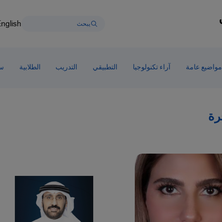
nglish
مواضيع عامة
آراء تكنولوجيا
التطبيقي
التدريب
الطلابية
سط
رة