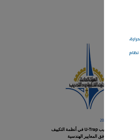
المزيد
رارة،
ظام
09‏/04‏/2026
طريقة تركيب U-Trap في أنظمة التكييف
المركزية وفق المعايير الهندسية