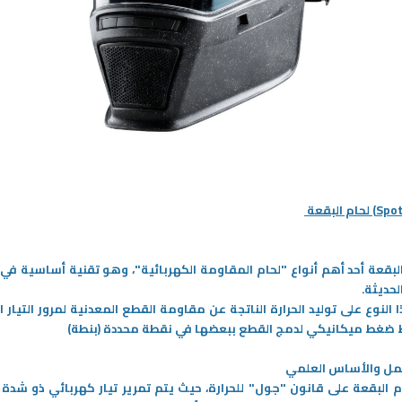
لحام البقعة
04‏/06‏/2026
لعلم الإيمان بالقدرات
الفرق بين غازات التبريد R407 مقابل
البقعة أحد أهم أنواع "لحام المقاومة الكهربائية"، وهو تقنية أساسية في 
ة للعقل البشري؟
R410a
لحديثة.
ر إلى العقل البشري باعتباره
مع توجه العالم نحو خيارات أكثر صديقة
النوع على توليد الحرارة الناتجة عن مقاومة القطع المعدنية لمرور التيار ا
بر في الكون الفسيح، فهذا
للبيئة, اتجهت الصناعات بدورها نحو انتاج
ضغط ميكانيكي لدمج القطع ببعضها في نقطة محددة (بنطة)
العضو الذي لا يتجاوز وزنه 2% من كتلة
بدائل مستدامة بتأثير أقل على البيئة. ومع
جمالية، يهيمن على أكثر من
حظر العديد
-
مل والأساس العلمي
طاقته الكليّة ومستويات
 البقعة على قانون "جول" للحرارة، حيث يتم تمرير تيار كهربائي ذو شدة ع
فيه.
المزيد