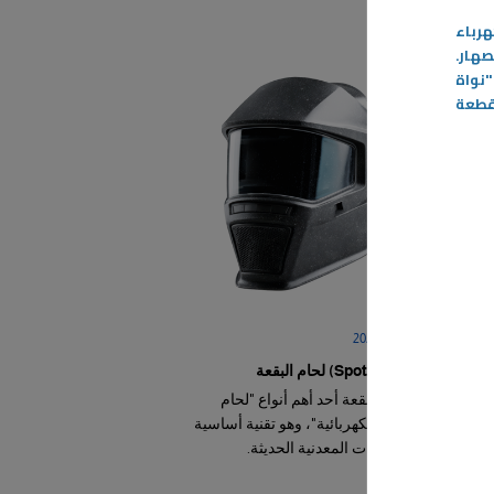
هرباء
نصهار
.
نواة
قطعة
07‏/05‏/2026
(Spot Welding) لحام البقعة
يعد لحام البقعة أحد أهم أنواع "لحام
المقاومة الكهربائية"، وهو تقنية أساسية
في الصناعات المعدنية الحديثة.
-