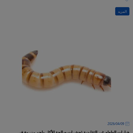
المزيد
09‏/04‏/2026
خيارات الطعام غير التقليدية (حشرات صالحة للأكل ولحم مزروع في