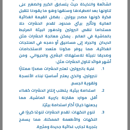
07‏/05‏/2026
الشائعة واللذيذة حيث يتسابق الكبير والصغير على
د. محمد السعيد: نوبات الهلع مؤقتة ولا تعني وجود خطر حقيقي رغم شدة
تناولها بعد اصطيادها وسلقها وهو ما يقودنا لتقبل
أعراضها
فكرة كونها مصدر بروتين . بفضل القيمة الغذائية
العالية وتأثير بيئي محدود، تقدم الحشرات حلا
في ظل ما يشهده العالم من أزمات متسارعة وضغوط نفسية متزايدة، تبرز
مستداما لنقص البروتين وتدهور البيئة المرتبط
نوبات الهلع كواحدة من أكثر الاستجابات الإنسانية شيوعا في مواجهة الخوف
بالماشية في العالم . يمكن معالجة الحشرات مثل
وعدم اليقين
الديدان والجراد إلى مساحيق أو دمجه في المنتجات
-
الغذائية، مما يوفر مكونا متعدد الاستخدامات
وصديقا للبيئة للاستهلاك البشري والحيواني.
ومن
المزيد
أشهر فوائد تناول الحشرات
مثل:
1.
غنية بالبروتين
: تعتبر الحشرات مصدرًا ممتازًا
للبروتين، والذي يعتبر أساسيًا لبناء الأنسجة
وتقوية الجسم.
2.
استدامة بيئية
: يتطلب إنتاج الحشرات كغذاء
أقل موارد مقارنة بتربية الماشية، مما
يجعلها خيارًا أكثر استدامة بيئيًا.
3.
تنوع النكهات
: تقدم الحشرات تنوعًا كبيرًا في
النكهات والأطعمة الممكنة، مما يسمح
بتجربة تجارب غذائية جديدة ومثيرة.