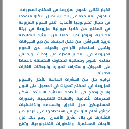
الخيار الثاني اللحوم المزروعة في المختبر، المعروفة
باللحوم المعتمدة على الخلايا، تمثل ابتكارا متقدما
في مجال تكنولوجيا الأغذية. تنتج اللحوم المزروعة
في المختبر من خلايا حيوانية مزروعة في بيئة
مختبرية، وتوفر بديلا خاليا من البيئية التقليدية
07‏/05‏/2026
لتربية المواشي. من خلال الابتعاد عن ذبح الحيوانات
لأنها عزيزة
وتقليل استخدام الأراضي والمياه، لدى اللحوم
لبلدان العالم سمات روحية ومادية وعاطفية تجمع أفراد مجتمع كل بلد،
المزروعة في المختبر القدرة على إحداث ثورة في
فتضفي عليه ملامح خاصة، هذه الملامح الخاصة بالإضافة لنتاج أفراده الفني
صناعة اللحوم ومعالجة المخاوف المتعلقة بالحفاظ
والأدبي وأساليب حياتهم هو ما يعرف بثقافة المجتمع
على الحيوان، واستنزاف الموارد، وانبعاثات الغازات
الدفيئة.
-
تواجه كل
من الحشرات الصالحة للأكل واللحوم
المزروعة في المختبر تحديات في الحصول على قبول
المزيد
واسع ودمج في الأنظمة الغذائية السائدة. تشكل
المحرمات الثقافية، والعقبات التنظيمية، وتصورات
المستهلكين حول الذوق والسلامة والأخلاقيات
عوائق أمام التوسع في استخدامها على الرغم من
انتشارها في بلاد الشرق الأقصى ومع ذلك، فإن
الأبحاث المستمرة، والتطورات التكنولوجية، وتغير