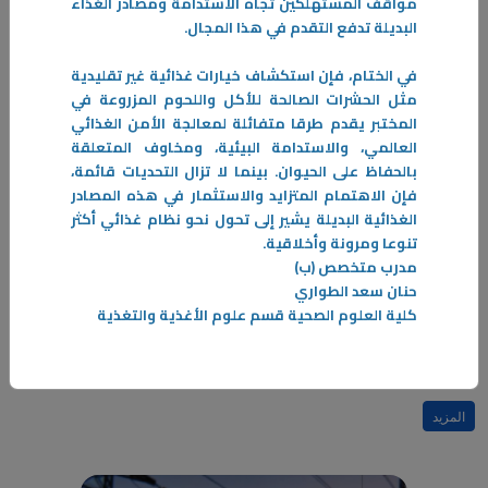
مواقف المستهلكين تجاه الاستدامة ومصادر الغذاء
البديلة تدفع التقدم في هذا المجال.
في الختام، فإن استكشاف خيارات غذائية غير تقليدية
مثل الحشرات الصالحة للأكل واللحوم المزروعة في
المختبر يقدم طرقا متفائلة لمعالجة الأمن الغذائي
العالمي، والاستدامة البيئية، ومخاوف المتعلقة
بالحفاظ على الحيوان. بينما لا تزال التحديات قائمة،
فإن الاهتمام المتزايد والاستثمار في هذه المصادر
الغذائية البديلة يشير إلى تحول نحو نظام غذائي أكثر
تنوعا ومرونة وأخلاقية.
07‏/05‏/2026
مدرب متخصص (ب)
(Spot Welding) لحام البقعة
حنان سعد الطواري
يعد لحام البقعة أحد أهم أنواع "لحام المقاومة الكهربائية"، وهو تقنية أساسية
كلية العلوم الصحية قسم علوم الأغذية والتغذية
في الصناعات المعدنية الحديثة.
-
المزيد