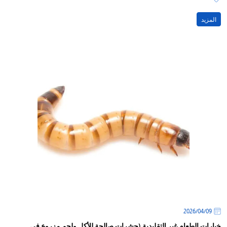
المزيد
09‏/04‏/2026
خيارات الطعام غير التقليدية (حشرات صالحة للأكل ولحم مزروع في