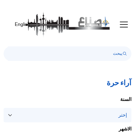
Welcom
t
Al
English
i
On
Accessibilit
scree
reader
T
star
th
آراء حرة
Al
i
On
السنة
Accessibilit
scree
reader
pres
الاشهر
'Ctr