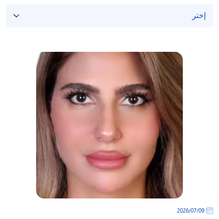
/'
Thi
shortcu
activate
th
scree
reade
t
hel
yo
navigat
an
interac
wit
th
content
09‏/07‏/2026