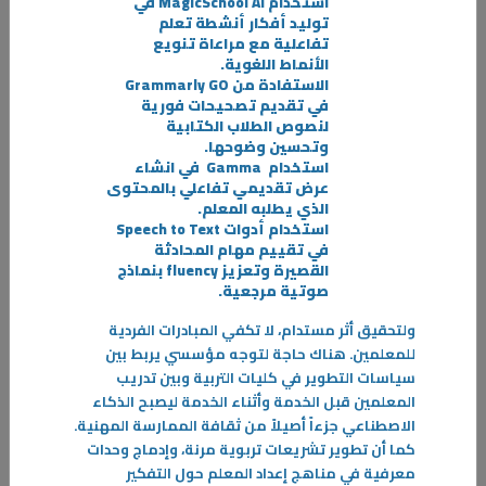
استخدام
MagicSchool AI
في
توليد أفكار أنشطة تعلم
تفاعلية مع مراعاة تنويع
الأنماط اللغوية
.
الاستفادة من
Grammarly GO
في تقديم تصحيحات فورية
لنصوص الطلاب الكتابية
07‏/05‏/2026
وتحسين وضوحها
.
استخدام
Gamma في انشاء
لأنها عزيزة
عرض تقديمي تفاعلي بالمحتوى
لبلدان العالم سمات روحية ومادية وعاطفية تجمع أفراد مجتمع كل بلد،
الذي يطلبه المعلم.
فتضفي عليه ملامح خاصة، هذه الملامح الخاصة بالإضافة لنتاج أفراده الفني
استخدام أدوات
Speech to Text
والأدبي وأساليب حياتهم هو ما يعرف بثقافة المجتمع
في تقييم مهام المحادثة
القصيرة وتعزيز
fluency
بنماذج
-
صوتية مرجعية
.
ولتحقيق أثر مستدام، لا تكفي المبادرات الفردية
المزيد
للمعلمين. هناك حاجة لتوجه مؤسسي يربط بين
سياسات التطوير في كليات التربية وبين تدريب
المعلمين قبل الخدمة وأثناء الخدمة ليصبح الذكاء
الاصطناعي جزءاً أصيلاً من ثقافة الممارسة المهنية.
كما أن تطوير تشريعات تربوية مرنة، وإدماج وحدات
معرفية في مناهج إعداد المعلم حول التفكير