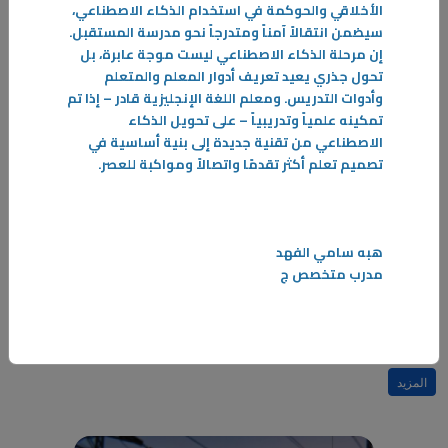
الأخلاقي والحوكمة في استخدام الذكاء الاصطناعي،
سيضمن انتقالاً آمناً ومتدرجاً نحو مدرسة المستقبل
.
إن مرحلة الذكاء الاصطناعي ليست موجة عابرة، بل
تحول جذري يعيد تعريف أدوار المعلم والمتعلم
وأدوات التدريس. ومعلم اللغة الإنجليزية قادر – إذا تم
تمكينه علمياً وتدريبياً – على تحويل الذكاء
الاصطناعي من تقنية جديدة إلى بنية أساسية في
تصميم تعلم أكثر تقدمًا واتصالاً ومواكبة للعصر
.
07‏/05‏/2026
هبه سامي الفهد
(Spot Welding) لحام البقعة
مدرب متخصص ج
يعد لحام البقعة أحد أهم أنواع "لحام المقاومة الكهربائية"، وهو تقنية أساسية
في الصناعات المعدنية الحديثة.
-
المزيد