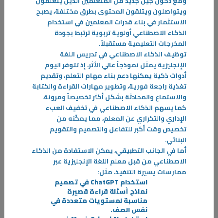
ومع دخول جيل جديد من المتعلمين الذين يتعلمون
07‏/05‏/2026
ويتواصلون ويتلقون المحتوى بطرق مختلفة، يصبح
د. محمد السعيد: نوبات الهلع مؤقتة ولا تعني وجود خطر حقيقي رغم شدة
الاستثمار في بناء قدرات المعلمين في استخدام
أعراضها
الذكاء الاصطناعي أولوية تربوية ترتبط بجودة
في ظل ما يشهده العالم من أزمات متسارعة وضغوط نفسية متزايدة، تبرز
المخرجات التعليمية مستقبلاً
.
نوبات الهلع كواحدة من أكثر الاستجابات الإنسانية شيوعا في مواجهة الخوف
توظيف الذكاء الاصطناعي في تدريس اللغة
وعدم اليقين
الإنجليزية يمثل نموذجاً عالي الأثر، إذ تتوفر اليوم
-
أدوات ذكية يمكنها دعم بناء مهام
التعلم
، وتقديم
تغذية راجعة فورية، وتطوير مهارات القراءة والكتابة
والاستماع والمحادثة بشكل أكثر تخصيصاً ومرونة.
المزيد
كما يسهم الذكاء الاصطناعي في تخفيف العبء
الإداري والتكراري عن المعلم، مما يمكّنه من
تخصيص وقت أكبر للتفاعل والتصميم والتقويم
البنائي
.
أما في الجانب التطبيقي، يمكن الاستفادة من الذكاء
الاصطناعي من قبل معلم اللغة الإنجليزية عبر
ممارسات يسيرة التنفيذ، مثل
:
استخدام
ChatGPT
في تصميم
نماذج أسئلة قراءة قصيرة
مناسبة لمستويات متعددة في
نفس الصف
.