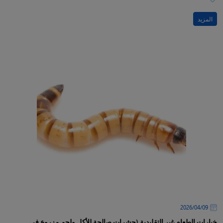
المزيد
09‏/04‏/2026
خيارات الطعام غير التقليدية (حشرات صالحة للأكل ولحم مزروع في