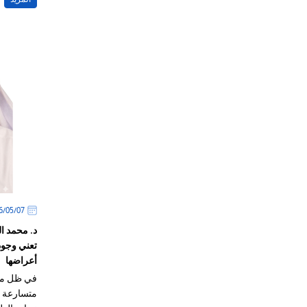
07‏/05‏/2026
د. محمد ال
تعني وجو
أعراضها
في ظل ما 
متسارعة و