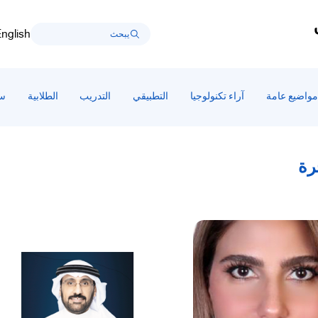
nglish
مواضيع عامة
آراء تكنولوجيا
التطبيقي
التدريب
الطلابية
سط
رة