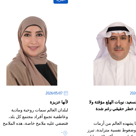
07‏/05‏/2026
سعيد: نوبات الهلع مؤقتة ولا
لأنها عزيزة
د خطر حقيقي رغم شدة
لبلدان العالم سمات روحية ومادية
وعاطفية تجمع أفراد مجتمع كل بلد،
يشهده العالم من أزمات
فتضفي عليه ملامح خاصة، هذه الملامح
ضغوط نفسية متزايدة، تبرز
الخاصة بالإضافة لنتاج أفراده الفني
-