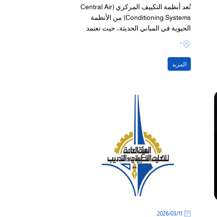
تُعد أنظمة التكييف المركزي (Central Air
Conditioning Systems) من الأنظمة
الحيوية في المباني الحديثة، حيث تعتمد
كفاءتها التشغيلية على دقة تصميم وتنفيذ
-
جميع مكوناتها.
المزيد
11‏/03‏/2026