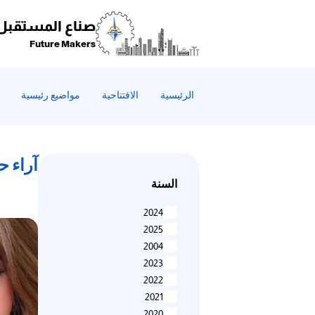
Welcom
t
صناع المستقبل
Al
Future Makers
i
On
Accessibilit
الرئيسية
الافتتاحية
مواضيع رئيسية
scree
reader
T
star
آراء ح
th
السنة
Al
i
2024
On
2025
Accessibilit
2004
scree
2023
reader
2022
pres
2021
"Ctr
2020