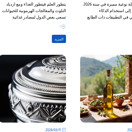
إن أكبر نقلة نوعية مميزة في سنة 2026
يتطور العلم فيتطور الغذاء ومع ازدياد
إلى استخدام الذكاء
التلوث والمعالجات الهرمونية للحيوانات
 في التطبيقات ذات الطابع
تسعى بعض الدول لمصادر غذائية
، حيث لم يقتصر استخدامه في
مستدامة ومبتكرة،
-
لكهربائية على معرفة كمية
هربائية المتوقع الطلب عليها
المزيد
11‏/03‏/2026