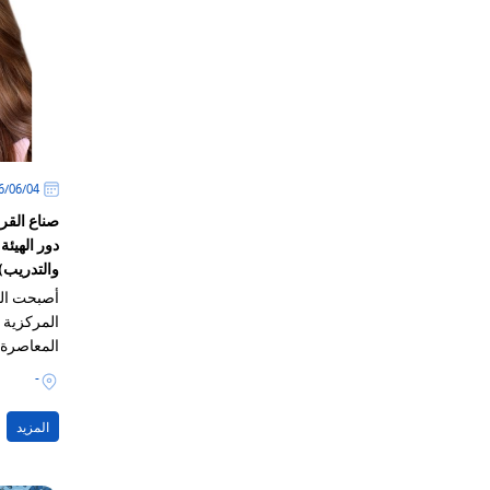
04‏/06‏/2026
صناع القرا
دور الهيئة
والتدريب)
أصبحت القو
المركزية ف
المعاصرة ح
فقط على ا
-
بل على الق
الصورة الذ
المزيد