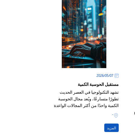
07‏/05‏/2026
مستقبل الحوسبة الكمية
تشهد التكنولوجيا في العصر الحديث
تطورًا متسارعًا، ويُعد مجال الحوسبة
الكمية واحدًا من أكثر المجالات الواعدة
التي قد تُحدث ثورة حقيقية في طريقة
-
معالجة المعلومات
المزيد