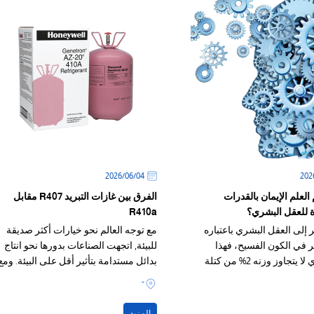
04‏/06‏/2026
لعلم الإيمان بالقدرات
الفرق بين غازات التبريد R407 مقابل
ة للعقل البشري؟
R410a
ر إلى العقل البشري باعتباره
مع توجه العالم نحو خيارات أكثر صديقة
بر في الكون الفسيح، فهذا
للبيئة, اتجهت الصناعات بدورها نحو انتاج
العضو الذي لا يتجاوز وزنه 2% من كتلة
بدائل مستدامة بتأثير أقل على البيئة. ومع
جمالية، يهيمن على أكثر من
حظر العديد
-
طاقته الكليّة ومستويات
فيه.
المزيد