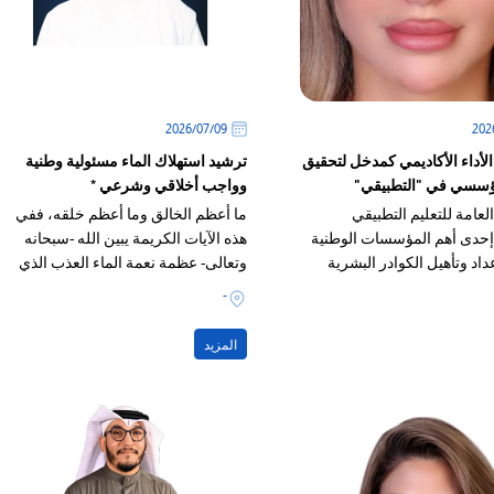
09‏/07‏/2026
أداء الأكاديمي كمدخل لتحقيق
ترشيد استهلاك الماء مسئولية وطنية
مؤسسي في "التطبيقي"
وواجب أخلاقي وشرعي *
العامة للتعليم التطبيقي
ما أعظم الخالق وما أعظم خلقه، ففي
إحدى أهم المؤسسات الوطنية
هذه الآيات الكريمة يبين الله -سبحانه
عداد وتأهيل الكوادر البشرية
وتعالى- عظمة نعمة الماء العذب الذي
ى تلبية احتياجات التنمية في
جعله سبباً للحياة على سطح الأرض
-
يت
المزيد