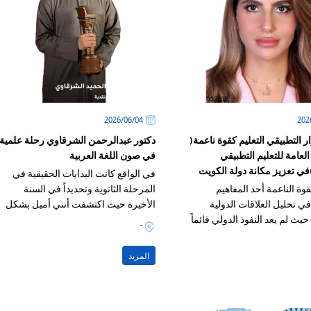
04‏/06‏/2026
ر التطبيقي التعليم كقوة ناعمة(
دكتور عبدالرحمن الشرقاوي رحلة علمية
 العامة للتعليم التطبيقي
في صون اللغة العربية
في تعزيز مكانة دولة الكويت
في الواقع كانت البدايات الحقيقية في
ة الناعمة أحد المفاهيم
المرحلة الثانوية وتحديداً في السنة
ي تحليل العلاقات الدولية
الأخيرة حيث اكتشفت أنني أميل بشكل
يث لم يعد النفوذ الدولي قائماً
كبير نحو اللغة العربية على الرغم من
-
لقوة العسكرية أو الاقتصادية
أنني كنت في التشعيب العلمي
درة على التأثير والإقناع وبناء
المزيد
هنية الإيجابية