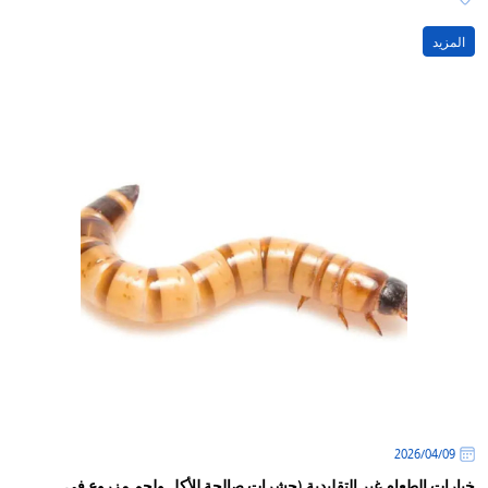
المزيد
09‏/04‏/2026
خيارات الطعام غير التقليدية (حشرات صالحة للأكل ولحم مزروع في