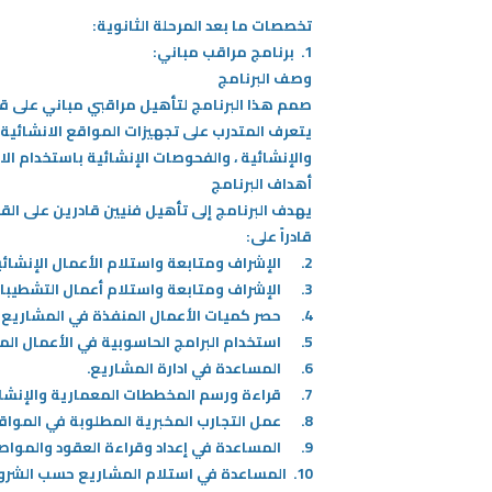
تخصصات ما بعد المرحلة الثانوية:
1.
برنامج مراقب مباني:
وصف البرنامج
صمم هذا البرنامج لتأهيل مراقبي مباني على قدر
يتعرف المتدرب على تجهيزات المواقع الانشائية ،
والإنشائية ، والفحوصات الإنشائية باستخدام الاخ
أهداف البرنامج
يهدف البرنامج إلى تأهيل فنيين قادرين على ا
قادراً على:
2. الإشراف ومتابعة واستلام الأعمال الإنشائية.
3. الإشراف ومتابعة واستلام أعمال التشطيبات المعمارية.
4. حصر كميات الأعمال المنفذة في المشاريع يدوياً وباستخدام البرامج الحاسوبية.
5. استخدام البرامج الحاسوبية في الأعمال المكتبية المتعلقة بالتخصص من تقارير فنية وحساب كميات وغيرها.
6. المساعدة في ادارة المشاريع.
7. قراءة ورسم المخططات المعمارية والإنشائية.
8. عمل التجارب المخبرية المطلوبة في المواقع وحساب النتائج.
9. المساعدة في إعداد وقراءة العقود والمواصفات في المشاريع الإنشائية والتأكد من التنفيذ حسب ما ورد بها.
10. المساعدة في استلام المشاريع حسب الشروط والمواصفات المطلوبة ، والتحقق من إلتزامها بقوانين وأنظمة البناء المعمول بها في دولة الكويت.