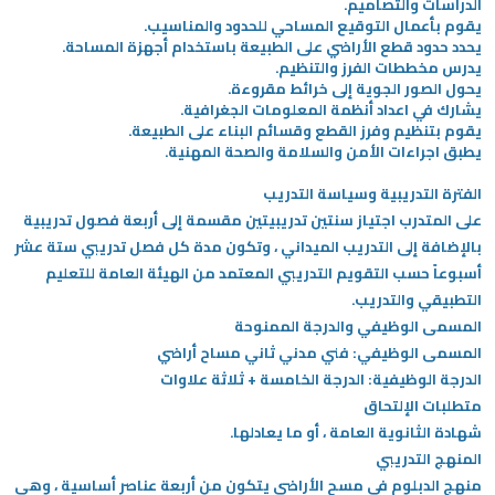
الدراسات والتصاميم.
يقوم بأعمال التوقيع المساحي للحدود والمناسيب.
يحدد حدود قطع الأراضي على الطبيعة باستخدام أجهزة المساحة.
يدرس مخططات الفرز والتنظيم.
يحول الصور الجوية إلى خرائط مقروءة.
يشارك في اعداد أنظمة المعلومات الجغرافية.
يقوم بتنظيم وفرز القطع وقسائم البناء على الطبيعة.
يطبق اجراءات الأمن والسلامة والصحة المهنية.
الفترة التدريبية وسياسة التدريب
على المتدرب اجتياز سنتين تدريبيتين مقسمة إلى أربعة فصول تدريبية
بالإضافة إلى التدريب الميداني ، وتكون مدة كل فصل تدريبي ستة عشر
أسبوعاً حسب التقويم التدريبي المعتمد من الهيئة العامة للتعليم
التطبيقي والتدريب.
المسمى الوظيفي والدرجة الممنوحة
المسمى الوظيفي: فني مدني ثاني مساح أراضي
الدرجة الوظيفية: الدرجة الخامسة + ثلاثة علاوات
متطلبات الإلتحاق
شهادة الثانوية العامة ، أو ما يعادلها.
المنهج التدريبي
منهج الدبلوم في مسح الأراضي يتكون من أربعة عناصر أساسية ، وهي