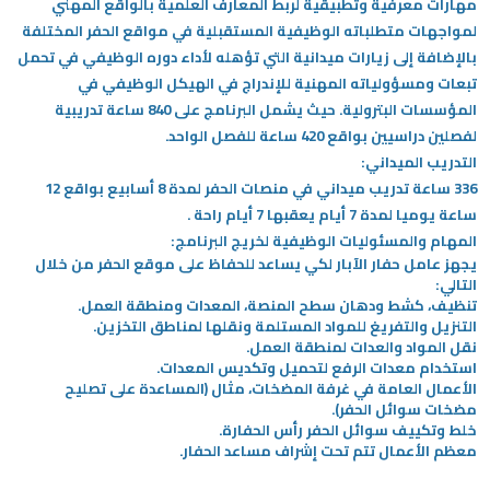
مهارات معرفية وتطبيقية لربط المعارف العلمية بالواقع المهني
لمواجهات متطلباته الوظيفية المستقبلية في مواقع الحفر المختلفة
بالإضافة إلى زيارات ميدانية التي تؤهله لأداء دوره الوظيفي في تحمل
تبعات ومسؤولياته المهنية للإندراج في الهيكل الوظيفي في
المؤسسات البترولية. حيث يشمل البرنامج على 840 ساعة تدريبية
لفصلين دراسيين بواقع 420 ساعة للفصل الواحد.
التدريب الميداني:
336 ساعة تدريب ميداني في منصات الحفر لمدة 8 أسابيع بواقع 12
ساعة يوميا لمدة 7 أيام يعقبها 7 أيام راحة .
المهام والمسئوليات الوظيفية لخريج البرنامج:
يجهز عامل حفار الآبار لكي يساعد للحفاظ على موقع الحفر من خلال
التالي:
تنظيف، كشط ودهان سطح المنصة، المعدات ومنطقة العمل.
التنزيل والتفريغ للمواد المستلمة ونقلها لمناطق التخزين.
نقل المواد والعدات لمنطقة العمل.
استخدام معدات الرفع لتحميل وتكديس المعدات.
الأعمال العامة في غرفة المضخات، مثال (المساعدة على تصليح
مضخات سوائل الحفر).
خلط وتكييف سوائل الحفر رأس الحفارة.
معظم الأعمال تتم تحت إشراف مساعد الحفار.