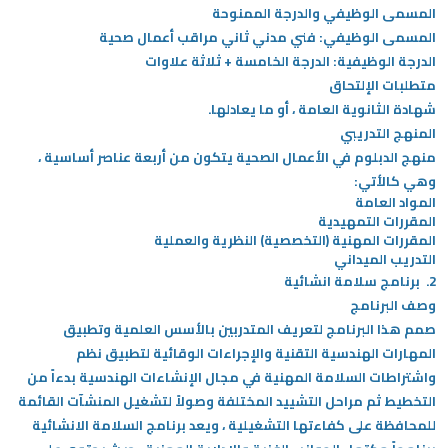
المسمى الوظيفي والدرجة الممنوحة
المسمى الوظيفي: فني مدني ثاني مراقب أعمال صحية
الدرجة الوظيفية: الدرجة الخامسة + ثلاثة علاوات
متطلبات الإلتحاق
شهادة الثانوية العامة ، أو ما يعادلها.
المنهج التدريبي
منهج الدبلوم في الأعمال الصحية يتكون من أربعة عناصر أساسية ،
وهي كالأتي:
المواد العامة
المقررات التمهيدية
المقررات المهنية (التخصصية) النظرية والعملية
التدريب الميداني
2. برنامج سلامة انشائية
وصف البرنامج
صمم هذا البرنامج لتعريف المتدربين بالأسس العلمية وتطبيق
المهارات الهندسية التقنية والإجراءات الوقائية لتطبيق نظم
واشتراطات السلامة المهنية في مجال الإنشاءات الهندسية بدءاً من
التخطيط ثم مراحل التشييد المختلفة وصولاً لتشغيل المنشآت القائمة
للمحافظة على كفاءتها التشغيلية ، ويعد برنامج السلامة الانشائية