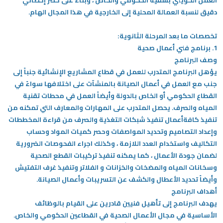
العمل الكويتي بشقيه الحكومي والخاص ، وبناءً على حصر إحصائي
دقيق لنسبة العمالة المحلية إلى الخارجية في هذا المجال الهام.
تخصصات ما بعد المرحلة الثانوية:
1. برنامج فني أعمال صحية
وصف البرنامج
يؤهل البرنامج المتدرب للعمل في قطاع المشاريع الإنشائية جنباً إلى
جنب مع العمل في أعمال الصيانة بالمنشآت على اختلافها سواءً في
القطاع الحكومي أو الخاص بالدولة وأيضاً العمل في محطات تقنية
المياه والصرف. يحصل المتدرب على المهارات والمعارف التي تمكنه من
تنفيذ كافةأعمال تنفيذ شبكات التغذية والصرف من قراءة المخططات
وإعداد التصاميم وتحديد المواصفات وحصر كميات المواد وحساب
التكاليف واستخدام العدد اللازمة ، وكذلك اجراء الفحوصات الضرورية
لضمان جودة الأعمال ، كما يمكنه تنفيذ تركيبات القطع الصحية
وسخانات المياه والمضخات والخزانات و الفلاتر وتنفيذ غرف التفتيش
وأيضاً تحديد الأعطال والكشف عن التسريبات وأعمال الصيانة.
أهداف البرنامج
يهدف البرنامج إلى تأهيل فنيين قادرين على القيام بالوظائف
الأساسية في مجال الأعمال الصحية في القطاعين الحكومي والخاص.