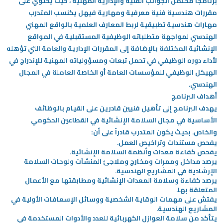
برنامجاً مكتمل الجوانب الفنية والإدارية المهنية ، حيث يحتوي على
مقررات هندسية فنية معرفية ومهارية فيهل يكنسب المتدرب
مهارات هندسية تطبيقية لربط المعارف العلمية بالواقع المهني
الهندسي لمواجهة متطلباته الوظيفية المستقبلية في المواقع
الإنشائية المختلفة بالإضافة إلى المقررات الإدارية والعامة التي تؤهله
لأداء دوره الوظيفي في تحمل تبعات ومسؤولياته المهنية للإندراج في
الهيكل الوظيفي للمؤسسات العامة أو الخاصة العاملة في المجال
الهندسي.
أهداف البرنامج
يهدف البرنامج إلى تأهيل فنيين قادرين على القيام بالوظائف
الأساسية في مجال السلامة الإنشائية في القطاعين الحكومي
والخاص. بحيث يكون المتدرب قادراً على أن:
يفحص مستندات وتراخيص العمل.
يفحص كفاءة معدات وأنظمة السلامة الإنشائية.
يرصد مداخل وممرات ومخارج وملاجئ المنشآت ولوحات السلامة
الإرشادية في المشاريع الهندسية.
يرصد كفاءة وسلامة المعدات الإنشائية ومطابقتها مع الأعمال
المتعلقة بها.
يفتش على مهمات الوقاية الشخصية ووسائل الإسعافات الأولية في
المشاريع الهندسية.
يتأكد من سلامة العوازل الكهربائية للعدد والأدوات المستخدمة في