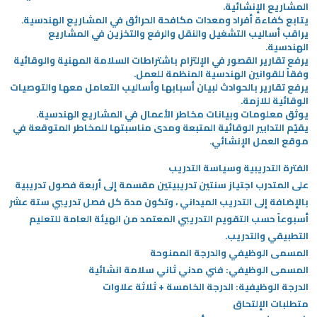
المشاريع الإنشائية.
يتابع كفاءة أفراد ومعدات مكافحة الحرائق في المشاريع الهندسية.
يراقب أساليب التشغيل والنقل والرفع والتخزين في المشاريع
الهندسية.
يرفع تقارير القصور في الإلتزام باشتراطات السلامة المهنية والوقائية
وفقاً للقوانين الهندسية المنظمة للعمل.
يرفع تقارير بالحوادث لبيان أسبابها وأساليب التعامل معها والتوصيات
الوقائية للازمة.
يوثق معلومات وبيانات مخاطر الأعمال في المشاريع الهندسية.
يقيّم التدابير الوقائية المتبعة ومدى مناسبتها للمخاطر المتوقعة في
موقع العمل الإنشائي.
الفترة التدريبية وسياسة التدريب
على المتدرب اجتياز سنتين تدريبيتين مقسمة إلى أربعة فصول تدريبية
بالإضافة إلى التدريب الميداني ، وتكون مدة كل فصل تدريبي ستة عشر
أسبوعاً حسب التقويم التدريبي المعتمد من الهيئة العامة للتعليم
التطبيقي والتدريب.
المسمى الوظيفي والدرجة الممنوحة
المسمى الوظيفي: فني مدني ثاني سلامة انشائية
الدرجة الوظيفية: الدرجة الخامسة + ثلاثة علاوات
متطلبات الإلتحاق