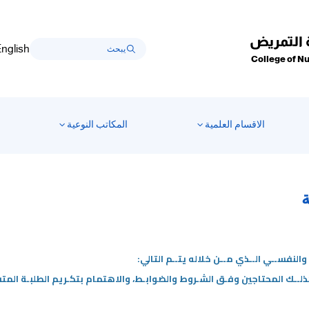
 التمريض
nglish
College of N
الاقسام العلمية
المكاتب النوعية
ة
لنفســي الــذي مــن خلاله يتــم التالي:
كذلــك المحتاجين وفـق الشـروط والضوابـط، والاهتمام بتكـريم الطلبـة المت