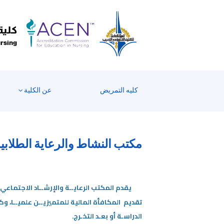
Welcom
t
Al
كلية
i
ursing
On
Accessibilit
scree
reader
كليه التمريض
عن الكلية
T
star
th
Al
مكتب النشاط والرعاية الطلابي
i
On
Accessibilit
scree
يقدم المكتب الرعايــة والإرشــاد الاجتماعي وا
reader
تقديم المكافأة المالية للمتميزيــن علميــا، و
pres
الدراسـة أو بعـد التخـرج.
"Ctr