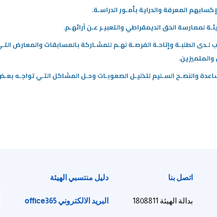
إكسابهم المعرفة والدراية بأمـور الدراسـة.
هيئـة لممارسة الحق الديمقراطي والتعبيـر عـن آرائهـم.
ـدى الطلبـة وإتاحـة الفرصـة لهـم للمشـاركة بالمسابقات والمعارض التـي 
 والمتميزين.
عدة والنصـح السـليم لتذليـل الصعوبـات وحـل المشاكل التـي تواجـه بعـض 
اتصل بنا
دليل منتسبي الهيئة
ا
البريد الالكتروني office365
بدالة الهيئة 1808811