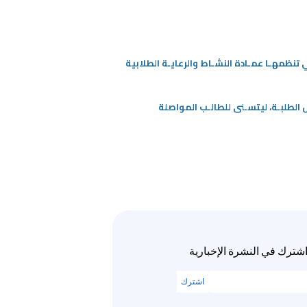
تنظمهـا عمـادة النشـاط والرعايـة الطلابية
الطلبـة، ليتسـنى للطالـب المواصلة
شترك في النشرة الإخبارية
اشترك