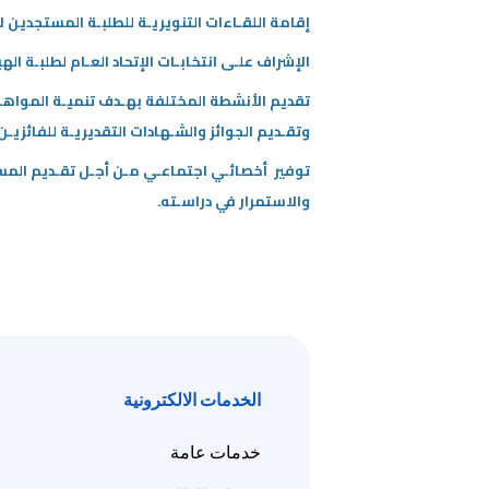
إقامة اللقـاءات التنويريـة للطلبـة المستجدين ل
/"
الإشراف علـى انتخابـات الإتحاد العـام لطلبـة ال
Thi
shortcu
تقديم الأنشطة المختلفة بهـدف تنميـة المواهب ل
activate
وتقـديم الجوائز والشـهادات التقديريـة للفائزيـن
th
توفير أخصائـي اجتماعـي مـن أجـل تقـديم المسا
scree
والاستمرار في دراسـته.
reade
t
hel
yo
navigat
an
interac
wit
الخدمات الالكترونية
th
content
خدمات عامة