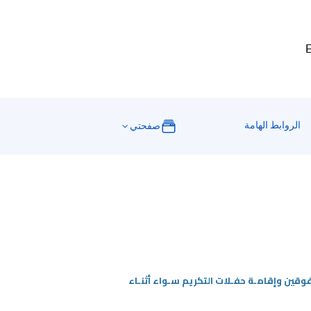
E
الروابط الهامة
صفحتي
فوقين وإقامـة حفـلات التكريم سـواء أثنـاء