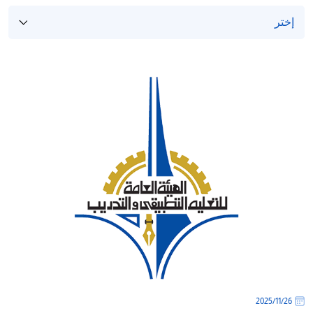
/'
Thi
shortcu
activate
th
scree
reade
t
hel
yo
navigat
an
interac
wit
th
content
26‏/11‏/2025