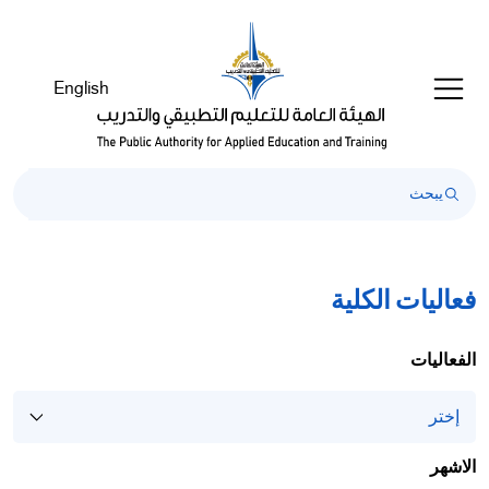
Welcom
t
Al
English
i
On
Accessibilit
scree
reader
T
star
th
فعاليات الكلية
Al
i
On
الفعاليات
Accessibilit
scree
reader
pres
الاشهر
'Ctr