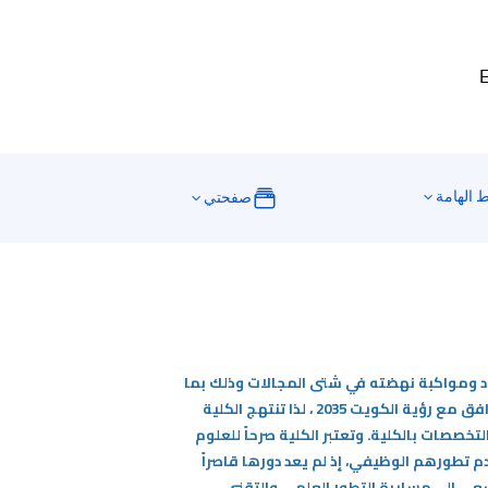
E
ط الهامة
صفحتي
بلاد ومواكبة نهضته في شتى المجالات وذلك بما
يمكن من المشاركة في صناعة مستقبل دولة الكويت في مجال الأعمال التجارية المالية، القانونية والمعلوماتية وبما يتوافق مع رؤية الكويت 2035 ، لذا تنتهج الكلية
تخصصات بالكلية. وتعتبر الكلية صرحاً للعلوم
 تطورهم الوظيفي، إذ لم يعد دورها قاصراً
لسعي إلى مسايرة التطور العلمي والتقني