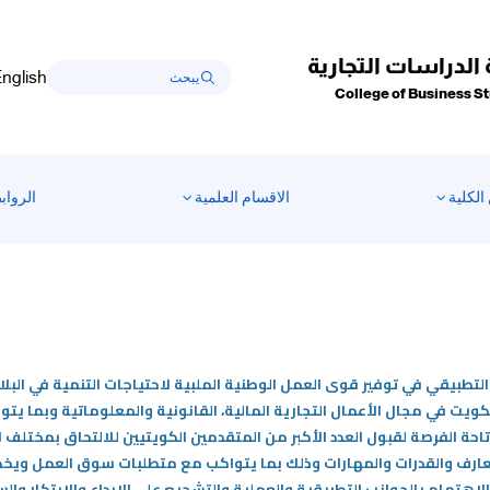
 الدراسات التجارية
nglish
College of Business S
الكلية
الاقسام العلمية
الرواب
لي التطبيقي في توفير قوى العمل الوطنية الملبية لاحتياجات التنمية في ال
حة الفرصة لقبول العدد الأكبر من المتقدمين الكويتيين للالتحاق بمختلف ال
عارف والقدرات والمهارات وذلك بما يتواكب مع متطلبات سوق العمل ويخدم
لاهتمام بالجوانب التطبيقية والعملية والتشجيع على الإبداع والابتكار وا