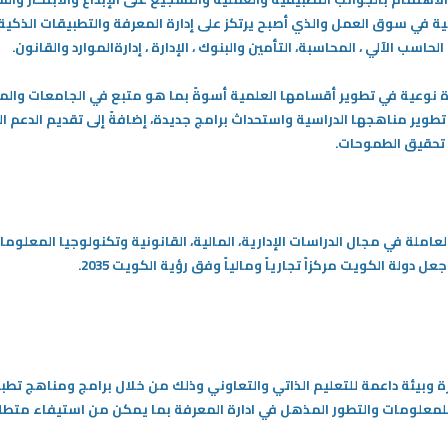
وجية في سوق العمل والذي أصبح يرتكز على إدارة المعرفة والتطبيقات الذكي
سب الآلي ، المحاسبة، التأمين والبنوك ، الإدارة ، إدارةالموارد والقانون.
ة نوعية في تطوير أقسامها العلمية أسوةً بما هو متبع في الجامعات والم
 تطوير مناهجها الدراسية واستحداث برامج جديدة، إضافةً إلى تقديم الدعم ا
 تحقيق الطموحات.
العاملة في مجال الدراسات الإدارية، المالية، القانونية وتكنولوجيا المعلوم
ولة الكويت مركزاً تجارياً ومالياً وفق رؤية الكويت 2035.
وبيئة داعمة للتعليم الذاتي والتعاوني وذلك من خلال برامج ومناهج تطب
ع للمعلومات والتطور المذهل في ادارة المعرفة بما يمكن من استيفاء مت