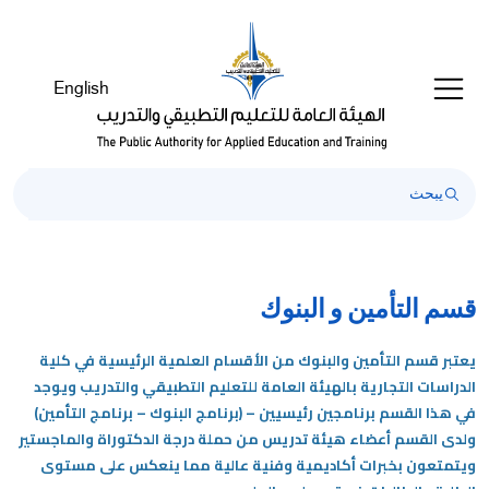
رحبًا
ك
ي
English
ارئ
اشة
Al
i
On
Accessibilit
بدء
ارئ
اشة
قسم التأمين و البنوك
Al
i
يعتبر قسم التأمين والبنوك من الأقسام العلمية الرئيسية في كلية
On
الدراسات التجارية بالهيئة العامة للتعليم التطبيقي والتدريب ويوجد
Accessibility،
في هذا القسم برنامجين رئيسيين – (برنامج البنوك – برنامج التأمين)
ضغط
ولدى القسم أعضاء هيئة تدريس من حملة درجة الدكتوراة والماجستير
لى
ويتمتعون بخبرات أكاديمية وفنية عالية مما ينعكس على مستوى
"Ctrl