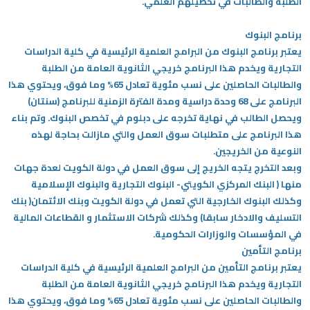
الطلبة والطالبات في تحصيلهم العلمي.​
/
برنامج البنوك
قوم
يعتبر برنامج البنوك من البرامج العلمية الرئيسية في كلية الدراسات
ذا
التجارية ويخدم هذا البرنامج خريجي الثانوية العامة من الطلبة
لاختصار
والطالبات الحاصلين على نسب مئوية تعادل 65% وما فوق، ويحتوي هذا
تنشيط
البرنامج على 68 وحدة دراسية ومدة الفترة الزمنية للبرنامج (سنتان)
ارئ
ويحصل الطالب في نهاية تخرجه على دبلوم في تخصص البنوك. وتم بناء
لشاشة
هذا البرنامج على متطلبات سوق العمل والتي مازالت بحاجة لهذه
مساعدتك
النوعية من الخريجين.
لى
وبعد التخرج يتجه الخريج إلى سوق العمل في دولة الكويت لعدة جهات
لتنقل
منها ( البنك المركزي الكويتي- البنوك التجارية والبنوك الإسلامية
التفاعل
وكذلك البنوك الخارجية التي تعمل في دولة الكويت وبنك الائتمان( بنك
ع
التسليف والادخار سابقا) وكذلك شركات الاستثمار و القطاعات المالية
لمحتوى.
في المؤسسات والوزارات الحكومية.
برنامج التأمين
يعتبر برنامج التأمين من البرامج العلمية الرئيسية في كلية الدراسات
التجارية ويخدم هذا البرنامج خريجي الثانوية العامة من الطلبة
والطالبات الحاصلين على نسب مئوية تعادل 65% وما فوق، ويحتوي هذا