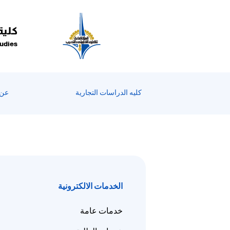
Welcom
t
Al
كلية
i
tudies
On
Accessibilit
scree
reader
كليه الدراسات التجارية
عن 
T
star
th
Al
i
On
Accessibilit
الخدمات الالكترونية
scree
reader
خدمات عامة
pres
"Ctr