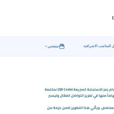
E
ل المناصب الاشرافية
صفحتي
انطلاقاً من التزام الهيئة العامة للتعليم التطبيقي والتدريب بتطوير خدماتها وتحسين تجربة المستفيد، فقد تم اعتماد استخدام رمز الاستجابة السريعة (QR Code) لمتابعة
ماً منها في تعزيز التواصل الفعّال وتيسير
 المخصص. ويأتي هذا التطوير ضمن حزمة من