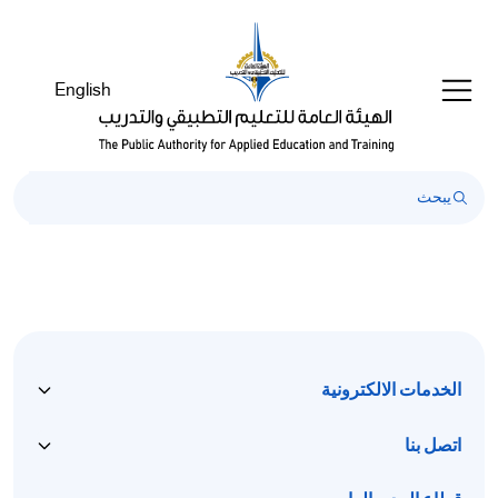
Welcom
t
Al
English
i
On
Accessibilit
scree
reader
T
star
th
Al
i
On
Accessibilit
الخدمات الالكترونية
scree
reader
اتصل بنا
pres
"Ctr