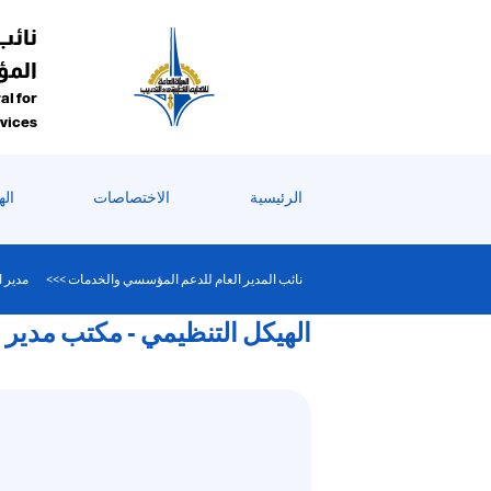
نائب
الم
al for
rvices
الرئيسية
الاختصاصات
اله
نائب المدير العام للدعم المؤسسي والخدمات >>>
مدير ا
الهيكل التنظيمي - مكتب مدير الا